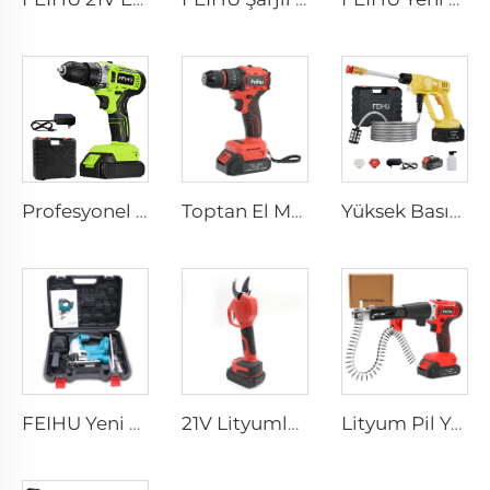
Profesyonel Kablosuz Elektrikli Matkap Tornavida 21V Lityum Pil ile Küçük Delme Makinesi, Ev Yapımı Uygulamaları İçin Tornavida
Toptan El Matkabı Kablosuz Güçlü Matkaplar 21V Fırçasız Matkap Kablosuz Vidalar Sürücüler 10MM Metal Ağız ile
Yüksek Basınçlı Kablosuz Taşınabilir Araba Yıkama Makinesi Otomatik ve Kirli Yıkamalar İçin Ekipman 20Bar Araba ve Bahçe Aleti
FEIHU Yeni Ürün Ahşap İşleme El Testeresi Güçlü Jigsaw Kablosuz Jig Saw
21V Lityumlu Kablosuz Bahçe Makasları Elektrikli Ağaç Budama Makasları Endüstriyel Sınıf 30MM Çelik Enerji Budama Makasları
Lityum Pil Yüksek Sanayi Taşınabilir Mini Çok Satan Kablosuz Çivi Tabancası İnşaat İnşaatı İçin Çivi Tabancası