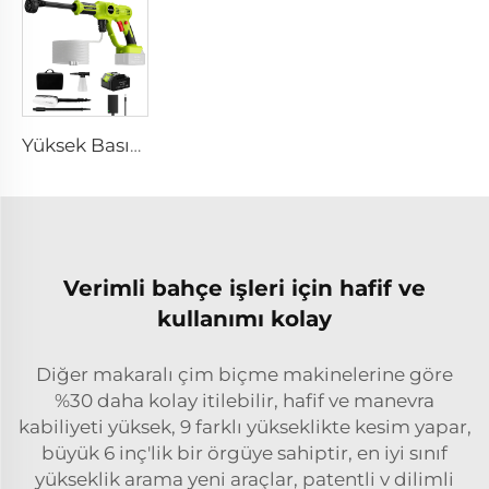
Yüksek Basınçlı Araba Yıkama Kablosuz Yüksek Basınçlı Su Tabancası Araba Yıkama Makinesi Otomatik ve Ekipman
Verimli bahçe işleri için hafif ve
kullanımı kolay
Diğer makaralı çim biçme makinelerine göre
%30 daha kolay itilebilir, hafif ve manevra
kabiliyeti yüksek, 9 farklı yükseklikte kesim yapar,
büyük 6 inç'lik bir örgüye sahiptir, en iyi sınıf
yükseklik arama yeni araçlar, patentli v dilimli