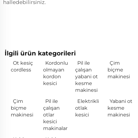
halledebilirsiniz.
İlgili ürün kategorileri
Ot kesiç
Kordonlu
Pil ile
Çim
cordless
olmayan
çalışan
biçme
kordon
yabani ot
makinesi
kesici
kesme
makinesi
Çim
Pil ile
Elektrikli
Yabani ot
biçme
çalışan
otlak
kesme
makinesi
otlar
kesici
makinesi
kesici
makinalar