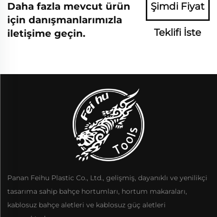
Daha fazla mevcut ürün
Şimdi Fiyat
için danışmanlarımızla
Teklifi İste
iletişime geçin.
Panan Feihu Plastic Co., Ltd., gelişmiş, dayanıklı ve yenilikçi
tasarıma sahip bahçe hortumları, hortum makaraları,
kablosuz bahçe aletleri ve kablosuz güç aletleri