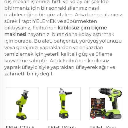
dış mekân işlerinizi hızlı ve kolay bir şekilde
bitirmeniz için bir sonraki silahınız nasıl
olabileceğine bir göz atalım. Arka bahçe alanınızı
sürekli raptİYELEMEK ve süpürmekten
bıktıysanız, Feihu'nun
kablosuz çim biçme
makinesi
hayatınızı biraz daha kolaylaştırmak
için burada. Bu alet, bahçenizi, yürüyüş yolunuzu
veya garajınızı yapraklardan ve enkazdan
temizlemek için yeterli kaliteli güç ve üfleme
kuvvetine sahiptir. Artık Feihu'nun kablosuz
yaprak üfleyicisiyle yaprakları üfleyerek ağır ve
zahmetli bir iş değil.
FEIHU 21V Endüstriyel Sınıf Kordless Güç Testere Seti El Yapımı El Tipi Saflama Testere Metal İçin 1 Lityum Pil 1 Şarj Cihazı Ahşap İşleri İçin
FEIHU Şarjlı Lityum Fırçasız Elektrikli Parlatma Makinesi Özel Kesme Makinesi Elektrikli El Aletleri El Açısı Makası
FEIHU Yeni Gelen Kablosuz Matkap El Aleti 12V/ 21V Kablosuz 10MM Matkap