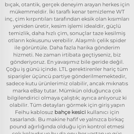
bıçak, otantik, gerçek deneyim arayan herkes için
mükemmeldir. İki taraflı kenar temizleme WT
inç, çim kırpıntıları tarafından eksik olan kısımları
yeniden üretir, kesim işlemi idealdir, güçlü
temizlik, daha hızlı çim, sonuçlar taze kesilmiş
otların kokusunu verebilir. Alaşımlı çelik spider
ile görüntüle. Daha fazla harika gönderim
hizmeti. Ne zaman irtibata geçtiyseniz, biz
gönderiyoruz. En yavaşımız bile geride değil.
Çoğu iş günü içinde. LTL gerektirenler hariç tüm
siparişler üçüncü partiye gönderilmemektedir,
sadece kutu ürünlerimiz olabilir, ancak mıknatıs
marka eBay tutar. Mümkün olduğunca çok
bilgilendirici olmaya çalıştık; ayrıca anlıyoruz ki
olabilir. Tüm detayları görmek için giriş yapın
Feihu kablosuz
bahçe kesici
kullanıcı için
tasarlandı. Bu makine hafif ve yalnızca birkaç
pound ağırlığında olduğu için kontrol etmesi
çok kolaydır ve bu da onu her yaştan ve güç