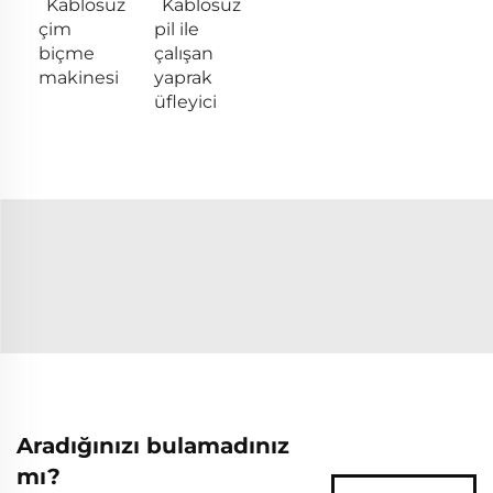
Kablosuz
Kablosuz
çim
pil ile
biçme
çalışan
makinesi
yaprak
üfleyici
Aradığınızı bulamadınız
mı?