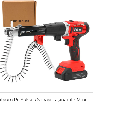
Lityum Pil Yüksek Sanayi Taşınabilir Mini Çok Satan Kablosuz Çivi Tabancası İnşaat İnşaatı İçin Çivi Tabancası