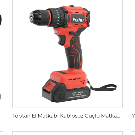
trikli Matkap Tornavida 21V Lityum Pil ile Küçük Delme Makinesi, Ev Yapımı Uygulamaları İçin Tornavida
Toptan El Matkabı Kablosuz Güçlü Matkaplar 21V Fırçasız Matkap Kablosuz Vidalar Sürücüler 10MM Metal Ağız ile