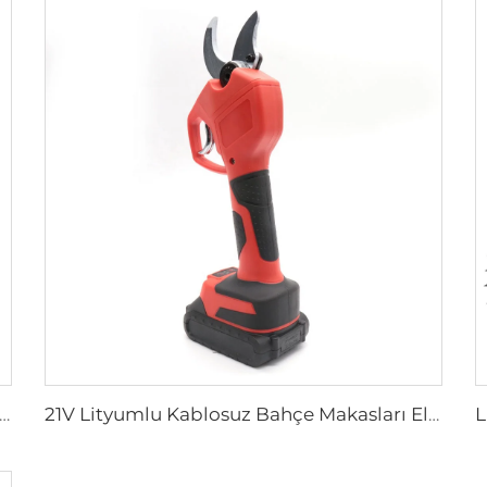
eni Ürün Ahşap İşleme El Testeresi Güçlü Jigsaw Kablosuz Jig Saw
21V Lityumlu Kablosuz Bahçe Makasları Elektrikli Ağaç Budama Makasları Endüstriyel Sınıf 30MM Çelik Enerji Budama Makasları