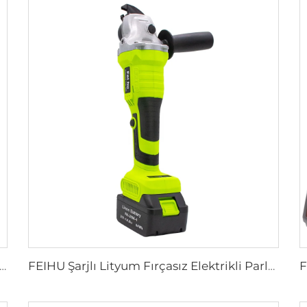
striyel Sınıf Kordless Güç Testere Seti El Yapımı El Tipi Saflama Testere Metal İçin 1 Lityum Pil 1 Şarj Cihazı Ahşap İşleri İçin
FEIHU Şarjlı Lityum Fırçasız Elektrikli Parlatma Makinesi Özel Kesme Makinesi Elektrikli El Aletleri El Açısı Makası