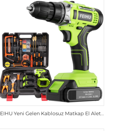
FEIHU Yeni Gelen Kablosuz Matkap El Aleti 12V/ 21V Kablosuz 10MM Matkap