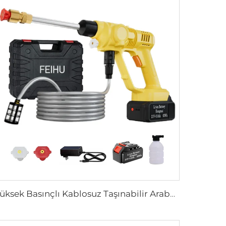
Yüksek Basınçlı Kablosuz Taşınabilir Araba Yıkama Makinesi Otomatik ve Kirli Yıkamalar İçin Ekipman 20Bar Araba ve Bahçe Aleti