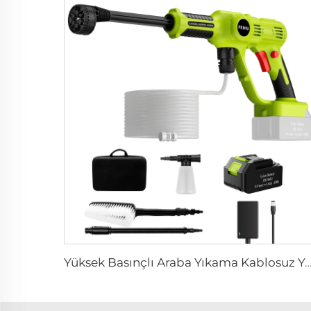
Yüksek Basınçlı Araba Yıkama Kablosuz Yüksek Basınçlı Su Tabancası Araba Yıkama Makinesi Otomatik