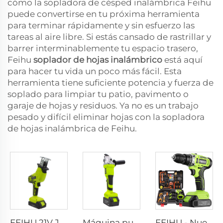
cómo la sopladora de césped inalámbrica Feihu
puede convertirse en tu próxima herramienta
para terminar rápidamente y sin esfuerzo las
tareas al aire libre. Si estás cansado de rastrillar y
barrer interminablemente tu espacio trasero,
Feihu
soplador de hojas inalámbrico
está aquí
para hacer tu vida un poco más fácil. Esta
herramienta tiene suficiente potencia y fuerza de
soplado para limpiar tu patio, pavimento o
garaje de hojas y residuos. Ya no es un trabajo
pesado y difícil eliminar hojas con la sopladora
de hojas inalámbrica de Feihu.
FEIHU 21V Juego de Sierra Eléctrica Inalámbrica de Grado Industrial Manual de Mano Sierra de Calar para Metal 1 Batería de Litio 1 Cargador para Trabajos de Carpintería
Máquina pulidora eléctrica sin escobillas de litio recargable FEIHU, máquina de corte personalizada, herramientas eléctricas, amoladora angular de mano
FEIHU - Nueva Llegada Taladro Inalámbrico para Aficionados a la Carpintería, Herramienta Inalámbrica Mini con Batería de Litio 12V/21V, Taladro de 10MM sin Cable