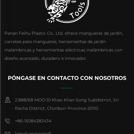
Panan Feihu Plastic Co., Ltd. ofrece mangueras de jardín,
carretes para mangueras, herramientas de jardín
inalámbricas y herramientas eléctricas inalámbricas con
diseño avanzado, duradero e innovador.
PÓNGASE EN CONTACTO CON NOSOTROS
2.888/68 MOO.10 Khao Khan Song Subdistrict, Sri
Racha District, Chonburi Province 20110
+86-15084383434
[email protected]