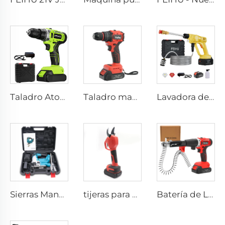
Taladro Atornillador sin Cable Profesional 21V con Batería de Litio para Atornillador, Máquina de Taladro Pequeña para Uso en Bricolaje
Taladro manual inalámbrico de 21V sin escobillas, destornilladores inalámbricos con portabrocas metálico de 10 mm
Lavadora de Coche Portátil Inalámbrica de Alta Presión - Automática y Equipamiento para Lavado Intenso 20Bar - Herramienta para Coche y Jardín
Sierras Manuales para Trabajo en Madera Feihu Nueva Generación - Sierra de Calar Inalámbrica
tijeras para Jardín Inalámbricas con Batería de Litio de 21V - Tijeras Eléctricas para Poda de Árboles, Tijeras Industriales de Acero de 30MM para Poda con Energía Eléctrica
Batería de Litio Alta Industrial Portátil Mini Clavadora de Alta Venta sin Cable para Construcción Clavadora de Disparo