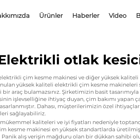
akkımızda
Ürünler
Haberler
Video
B
Elektrikli otlak kesic
i elektrikli çim kesme makinesi ve diğer yüksek kalitel
a sunulan yüksek kaliteli elektrikli çim kesme makinele
 bir araç bulamazsınız. Şirketimizin basit tasarımıyla
inin işlevselliğine ihtiyaç duyan, çim bakımı yapan ç
tasarlanmıştır. Dahası, müşterilerimizin özel ihtiyaçla
eri sağlayabiliriz.
mükemmel kaliteleri ve iyi fiyatları nedeniyle toptancı
i çim kesme makinesi en yüksek standartlarda üretilmi
r. Panik alış verişin mağduru olan bir dükkan sahibi o