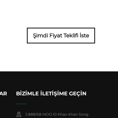
Şimdi Fiyat Teklifi İste
LAR
BIZIMLE İLETIŞIME GEÇIN
2.888/68 MOO.10 Khao Khan Song