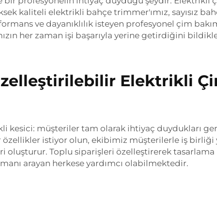
 bir profesyonelin ihtiyaç duyduğu şeydir. Elektrikli
Yüksek kaliteli elektrikli bahçe trimmer'ımız, sayısız
formans ve dayanıklılık isteyen profesyonel çim bakım 
zın her zaman işi başarıyla yerine getirdiğini bildikle
zelleştirilebilir Elektrikli
kli kesici: müşteriler tam olarak ihtiyaç duydukları ge
ellikler istiyor olun, ekibimiz müşterilerle iş birliği 
ri oluşturur. Toplu siparişleri özelleştirerek tasarlam
ipmanı arayan herkese yardımcı olabilmektedir.