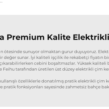
FEIHU Taşınabilir Kordless Lityum Elektrikli 12V/21V/40V Bahçe Kenar Kesme Makinesi Çelik Bıçakla Çim Kenar Temizleme İçin
ra Premium Kalite Elektrikl
ların ötesinde sunuyor olmaktan gurur duyuyoruz. Elek
değer sunar. İyi kaliteli işçilik ile rekabetçi fiyatın bi
i çıkarabilirlerken cebini boşaltmazlar. Yüksek kalit
 Feihu tarafından üretilen üst düzey elektrikli çim 
ullanışlı özelliklerle donatılmış pratik elektrikli çi
ve pratik fonksiyonları sayesinde zahmetsiz bahçe ba