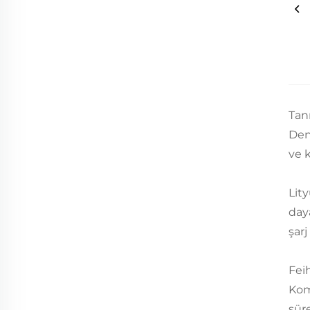
Tan
Den
ve 
Lit
day
şarj
Fei
Kom
sür