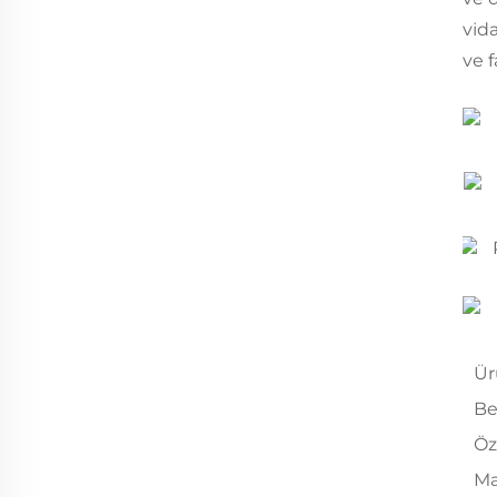
vid
ve 
Ür
Be
Öz
Ma