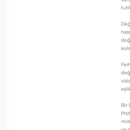
tut
Değ
hass
doğr
kol
Fei
deği
vid
eşli
Bir
Pro
mot
ve 