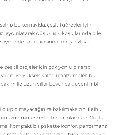
hip bu tornavida, çeşitli görevler için
ızı aydınlatarak düşük ışık koşullarında bile
 sayesinde uçlar arasında geçiş hızlı ve
eşitli projeler için çok yönlü bir araç
ı yapısı ve yüksek kaliteli malzemeler, bu
kım ile uzun yıllar boyunca güvenilir bir
bi olup olmayacağınıza bakılmaksızın, Feihu
tunuzun mükemmel bir eki olacaktır. Güçlü
lama, kompakt bir pakette konfor, performans
 güç matkaplarına veda edin - tüm matkap ve