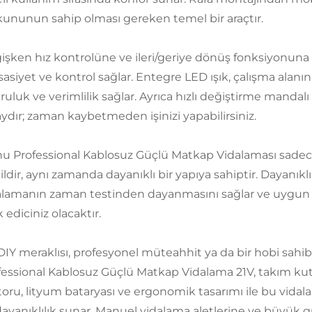
kununun sahip olması gereken temel bir araçtır.
işken hız kontrolüne ve ileri/geriye dönüş fonksiyonuna sa
asiyet ve kontrol sağlar. Entegre LED ışık, çalışma alanın
uluk ve verimlilik sağlar. Ayrıca hızlı değiştirme mandalı
aydır; zaman kaybetmeden işinizi yapabilirsiniz.
hu Professional Kablosuz Güçlü Matkap Vidalaması sadece ç
ldir, aynı zamanda dayanıklı bir yapıya sahiptir. Dayanıkl
alamanın zaman testinden dayanmasını sağlar ve uygun ba
k ediciniz olacaktır.
 DIY meraklısı, profesyonel müteahhit ya da bir hobi sahi
fessional Kablosuz Güçlü Matkap Vidalama 21V, takım ku
oru, lityum bataryası ve ergonomik tasarımı ile bu vida
dayanıklılık sunar. Manuel vidalama aletlerine ve büyük