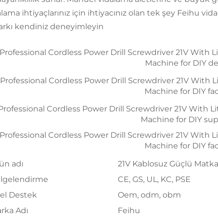
alama ihtiyaçlarınız için ihtiyacınız olan tek şey Feihu 
farkı kendiniz deneyimleyin
ün adı
21V Kablosuz Güçlü Matkap
lgelendirme
CE, GS, UL, KC, PSE
el Destek
Oem, odm, obm
rka Adı
Feihu