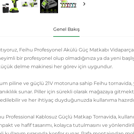
Genel Bakış
ıtıyoruz, Feihu Profesyonel Akülü Güç Matkabı Vidaparça 21
eyimli bir profesyonel olup olmadığınıza ya da yeni başl
küçük delme makinesi her görev için uygundur.
yum piline ve güçlü 21V motoruna sahip Feihu tornavida
anıklılık sunar. Piller için sürekli olarak mağazaya gitm
 edilebilir ve her ihtiyaç duyduğunuzda kullanıma hazırdı
hu Professional Kablosuz Güçlü Matkap Tornavida, kullanım 
pakt ve hafif tasarımı, kolayca tutulmasını ve yönlendir
eli kullanım sırasında konfor sunar. Rafa montajından mob