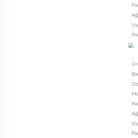
Pa
Ağ
Uy
Pa
Ür
Be
Öz
Ma
Pa
Ağ
Uy
Pa