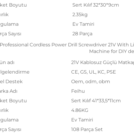
ket Boyutu
Sert Kılıf 32*30*9cm
ırlık
2.35kg
gulama
Ev Tamiri
rça Sayısı
28 Parça
ün adı
21V Kablosuz Güçlü Matkap
lgelendirme
CE, GS, UL, KC, PSE
el Destek
Oem, odm, obm
rka Adı
Feihu
ket Boyutu
Sert Kılıf 41*33,5*11cm
ırlık
4.86KG
gulama
Ev Tamiri
rça Sayısı
108 Parça Set