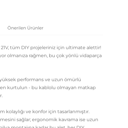
Önerilen Ürünler
V, tüm DIY projeleriniz için ultimate alettir!
ıyor olmanıza rağmen, bu çok yönlü vidaparça
, yüksek performans ve uzun ömürlü
ekten kurtulun - bu kablolu olmayan matkap
r.
kolaylığı ve konfor için tasarlanmıştır.
ilmesini sağlar; ergonomik kavrama ise uzun
ilya montajına kadar bu alet, her DIY