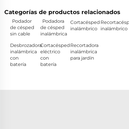
Categorías de productos relacionados
Podador
Podadora
Cortacésped
Recortacés
de césped
de césped
inalámbrico
inalámbrico
sin cable
inalámbrica
Desbrozadora
Cortacésped
Recortadora
inalámbrica
eléctrico
inalámbrica
con
con
para jardín
batería
batería