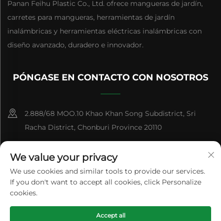
Panan Feihu Plastic Co., Ltd. ofrece mangueras de jardín,
carretes para mangueras, herramientas de jardín
inalámbricas y herramientas eléctricas inalámbricas con
diseño avanzado, duradero e innovador.
PÓNGASE EN CONTACTO CON NOSOTROS
2.888/68 MOO.10 Khao Khan Song Subdistrict, Sri
Racha District, Chonburi Province 20110
+86-15084383434
We value your privacy
[email protected]
We use cookies and similar tools to provide our services.
If you don't want to accept all cookies, click Personalize
cookies.
Derechos de Autor © Panan Feihu Plastic Co., Ltd. Todos los
Accept all
Derechos Reservados
Política de privacidad
Blog