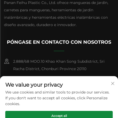
Panan Feihu Plastic Co., Ltd. ofrece mangueras de jardín,
carretes para mangueras, herramientas de jardín
inalámbricas y herramientas eléctricas inalámbricas con
diseño avanzado, duradero e innovador.
PÓNGASE EN CONTACTO CON NOSOTROS
2.888/68 MOO.10 Khao Khan Song Subdistrict, Sri
Racha District, Chonburi Province 20110
+86-15084383434
We value your privacy
[email protected]
We use cookies and similar tools to provide our services.
If you don't want to accept all cookies, click Personalize
cookies.
Derechos de Autor © Panan Feihu Plastic Co., Ltd. Todos los
Accept all
Derechos Reservados
Política de privacidad
Blog