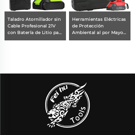
Taladro Atornillador sin
Herramientas Eléctricas
Cable Profesional 21V
de Protección
con Batería de Litio para
Ambiental al por Mayor
Atornillador, Máquina de
- Sierra Eléctrica Mini
Taladro Pequeña para
Inalámbrica de 21V para
Uso en Bricolaje
Trabajos en el Jardín