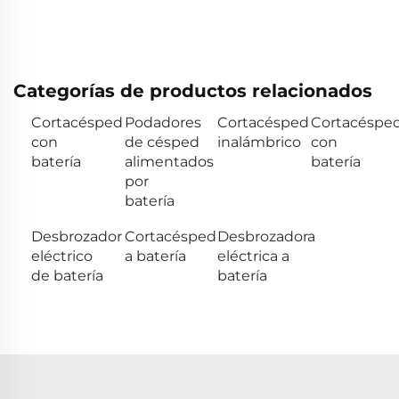
Categorías de productos relacionados
Cortacésped
Podadores
Cortacésped
Cortacéspe
con
de césped
inalámbrico
con
batería
alimentados
batería
por
batería
Desbrozador
Cortacésped
Desbrozadora
eléctrico
a batería
eléctrica a
de batería
batería