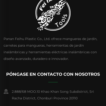
Panan Feihu Plastic Co., Ltd. ofrece mangueras de jardín,
carretes para mangueras, herramientas de jardín
inalámbricas y herramientas eléctricas inalámbricas con
diseño avanzado, duradero e innovador.
PÓNGASE EN CONTACTO CON NOSOTROS
2.888/68 MOO.10 Khao Khan Song Subdistrict, Sri
Racha District, Chonburi Province 20110