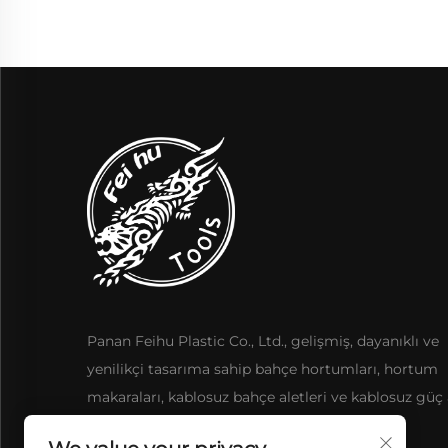
Panan Feihu Plastic Co., Ltd., gelişmiş, dayanıklı ve
yenilikçi tasarıma sahip bahçe hortumları, hortum
makaraları, kablosuz bahçe aletleri ve kablosuz güç a
sunmaktadır.