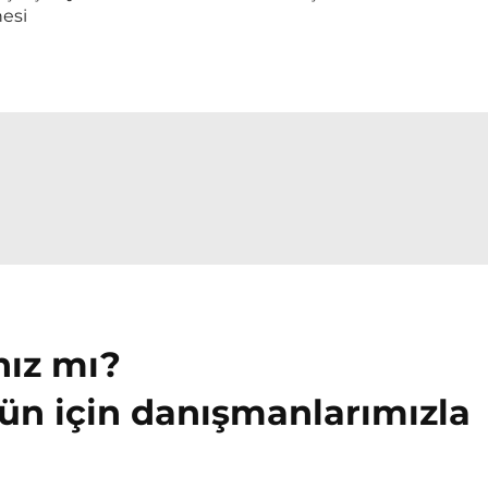
esi
nız mı?
ün için danışmanlarımızla