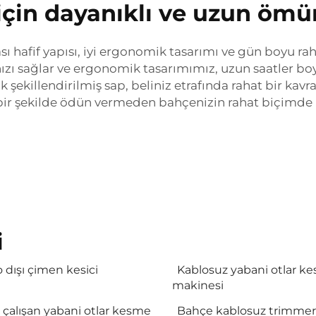
i için dayanıklı ve uzun öm
sı hafif yapısı, iyi ergonomik tasarımı ve gün boyu ra
nızı sağlar ve ergonomik tasarımımız, uzun saatler boy
 şekillendirilmiş sap, beliniz etrafında rahat bir k
içbir şekilde ödün vermeden bahçenizin rahat biçimde
i
 dışı çimen kesici
Kablosuz yabani otlar k
makinesi
le çalışan yabani otlar kesme
Bahçe kablosuz trimmer