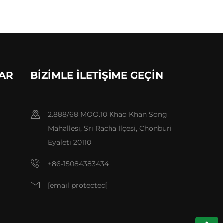
LAR
BIZIMLE İLETIŞIME GEÇIN
2.888/68 MOO.10 Khao Khan Song
Mahallesi, Sri Racha İlçesi, Chonburi
Eyaleti 20110
+86-15084383434
[email protected]