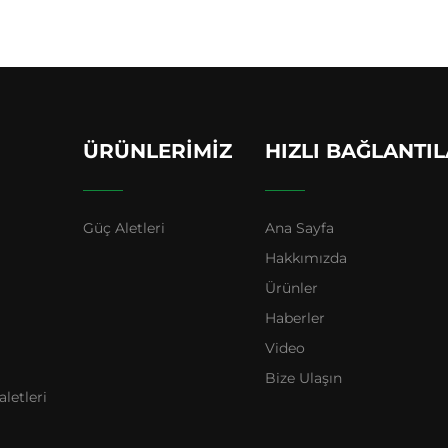
ÜRÜNLERIMIZ
HIZLI BAĞLANTI
Güç Aletleri
Ana Sayfa
Hakkımızda
Ürünler
Haberler
Video
Bize Ulaşın
letleri