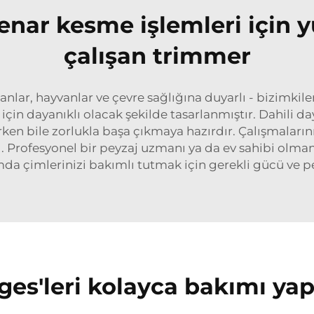
nar kesme işlemleri için yük
çalışan trimmer
ar, hayvanlar ve çevre sağlığına duyarlı - bizimkile
çin dayanıklı olacak şekilde tasarlanmıştır. Dahili daya
lerken bile zorlukla başa çıkmaya hazırdır. Çalışmaları
ı. Profesyonel bir peyzaj uzmanı ya da ev sahibi olman
amda çimlerinizi bakımlı tutmak için gerekli gücü ve p
edges'leri kolayca bakımı y