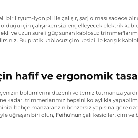
i bir lityum-iyon pil ile çalışır, şarj olması sadece b
z olduğu için çalışırken sizi engelleyecek elektrik kab
li ve uzun süreli güç sunan kablosuz trimmer'larımız 
iniz. Bu pratik kablosuz çim kesici ile karışık kablo
çin hafif ve ergonomik tas
ahçenizin bölümlerini düzenli ve temiz tutmanıza yard
ine kadar, trimmerlarımız hepsini kolaylıkla yapabilme
inizi bahçe manzaranzın benzersiz yapısına göre özel
iyle uğraşan biri olun,
Feihu'nun
çalı kesiciler, çim ve