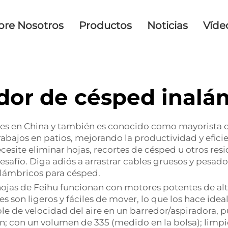
bre Nosotros
Productos
Noticias
Víde
dor de césped inalá
ales en China y también es conocido como mayorista 
abajos en patios, mejorando la productividad y efici
cesite eliminar hojas, recortes de césped u otros resi
desafío. Diga adiós a arrastrar cables gruesos y pes
alámbricos para césped.
ojas de Feihu funcionan con motores potentes de alt
 son ligeros y fáciles de mover, lo que los hace idea
able de velocidad del aire en un barredor/aspiradora
ón; con un volumen de 335 (medido en la bolsa); limpi