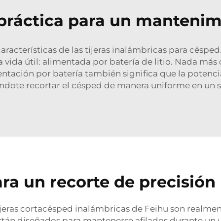
práctica para un mantenimie
aracterísticas de las tijeras inalámbricas para césped
 vida útil: alimentada por batería de litio. Nada má
mentación por batería también significa que la poten
ndote recortar el césped de manera uniforme en un s
ara un recorte de precisió
 tijeras cortacésped inalámbricas de Feihu son realme
 están diseñados para mantenerse afilados durante un