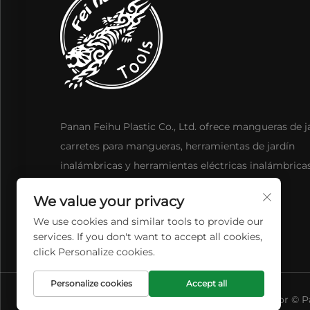
Panan Feihu Plastic Co., Ltd. ofrece mangueras de j
carretes para mangueras, herramientas de jardín
inalámbricas y herramientas eléctricas inalámbrica
diseño avanzado, duradero e innovador.
We value your privacy
We use cookies and similar tools to provide our
services. If you don't want to accept all cookies,
click Personalize cookies.
Personalize cookies
Accept all
Derechos de Autor © Pa