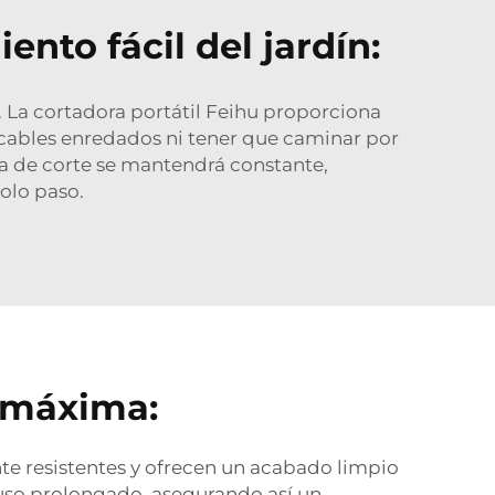
nto fácil del jardín:
. La cortadora portátil Feihu proporciona
s cables enredados ni tener que caminar por
cia de corte se mantendrá constante,
olo paso.
n máxima:
nte resistentes y ofrecen un acabado limpio
 uso prolongado, asegurando así un