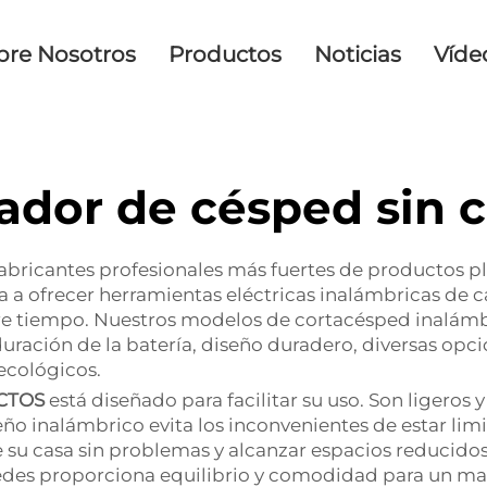
bre Nosotros
Productos
Noticias
Víde
ador de césped sin c
 fabricantes profesionales más fuertes de productos p
a a ofrecer herramientas eléctricas inalámbricas de 
re tiempo. Nuestros modelos de cortacésped inalámbr
 duración de la batería, diseño duradero, diversas op
ecológicos.
CTOS
está diseñado para facilitar su uso. Son ligeros 
iseño inalámbrico evita los inconvenientes de estar l
 su casa sin problemas y alcanzar espacios reducidos
es proporciona equilibrio y comodidad para un manej