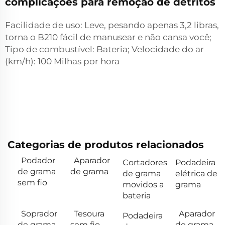
complicações para remoção de detritos
Facilidade de uso: Leve, pesando apenas 3,2 libras,
torna o B210 fácil de manusear e não cansa você;
Tipo de combustível: Bateria; Velocidade do ar
(km/h): 100 Milhas por hora
Categorias de produtos relacionados
Podador
Aparador
Cortadores
Podadeira
de grama
de grama
de grama
elétrica de
sem fio
movidos a
grama
bateria
Soprador
Tesoura
Aparador
Podadeira
de grama
sem fio
de grama