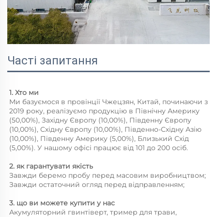
Часті запитання
1. Хто ми 
Ми базуємося в провінції Чжецзян, Китай, починаючи з 
2019 року, реалізуємо продукцію в Північну Америку 
(50,00%), Західну Європу (10,00%), Південну Європу 
(10,00%), Східну Європу (10,00%), Південно-Східну Азію 
(10,00%), Південну Америку (5,00%), Близький Схід 
(5,00%). У нашому офісі працює від 101 до 200 осіб. 
2. як гарантувати якість 
Завжди беремо пробу перед масовим виробництвом; 
Завжди остаточний огляд перед відправленням; 
3. що ви можете купити у нас 
Акумуляторний гвинтіверт, тример для трави, 