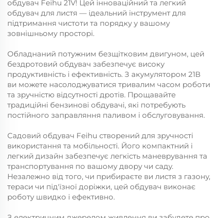
обдувач Feihu 21V! Цей інноваційний та легкий
обдувач для листя — ідеальний інструмент для
підтримання чистоти та порядку у вашому
зовнішньому просторі.
Обладнаний потужним безщітковим двигуном, цей
бездротовий обдувач забезпечує високу
продуктивність і ефективність. З акумулятором 21В
ви можете насолоджуватися тривалим часом роботи
та зручністю відсутності дротів. Прощавайте
традиційні бензинові обдувачі, які потребують
постійного заправляння паливом і обслуговування.
Садовий обдувач Feihu створений для зручності
використання та мобільності. Його компактний і
легкий дизайн забезпечує легкість маневрування та
транспортування по вашому двору чи саду.
Незалежно від того, чи прибираєте ви листя з газону,
тераси чи під'їзної доріжки, цей обдувач виконає
роботу швидко і ефективно.
З електричним джерелом живлення ви забудете про