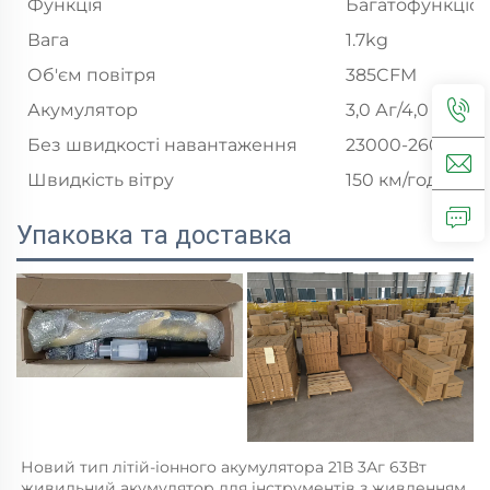
Функція
Багатофункціо
Вага
1.7kg
Об'єм повітря
385CFM
Акумулятор
3,0 Аг/4,0 Аг
Без швидкості навантаження
23000-26000 об
Швидкість вітру
150 км/год-200 
Упаковка та доставка
Новий тип літій-іонного акумулятора 21В 3Аг 63Вт 
живильний акумулятор для інструментів з живленням 