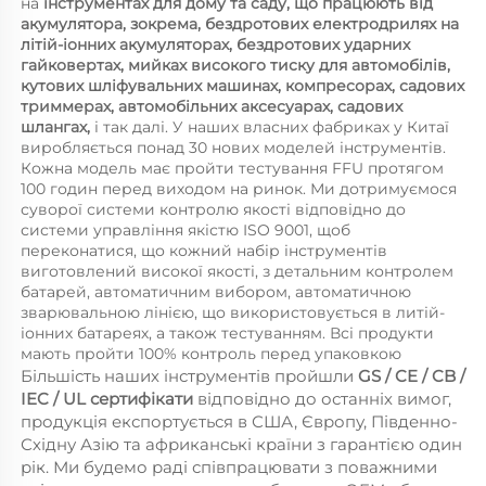
на 
інструментах для дому та саду, що працюють від 
акумулятора, зокрема, бездротових електродрилях на 
літій-іонних акумуляторах, бездротових ударних 
гайковертах, мийках високого тиску для автомобілів, 
кутових шліфувальних машинах, компресорах, садових 
триммерах, автомобільних аксесуарах, садових 
шлангах, 
і так далі. У наших власних фабриках у Китаї 
виробляється понад 30 нових моделей інструментів. 
Кожна модель має пройти тестування FFU протягом 
100 годин перед виходом на ринок. Ми дотримуємося 
суворої системи контролю якості відповідно до 
системи управління якістю ISO 9001, щоб 
переконатися, що кожний набір інструментів 
виготовлений високої якості, з детальним контролем 
батарей, автоматичним вибором, автоматичною 
зварювальною лінією, що використовується в литій-
іонних батареях, а також тестуванням. Всі продукти 
мають пройти 100% контроль перед упаковкою 
Більшість наших інструментів пройшли 
GS / CE / CB / 
IEC / UL сертифікати 
відповідно до останніх вимог, 
продукція експортується в США, Європу, Південно-
Східну Азію та африканські країни з гарантією один 
рік. Ми будемо раді співпрацювати з поважними 