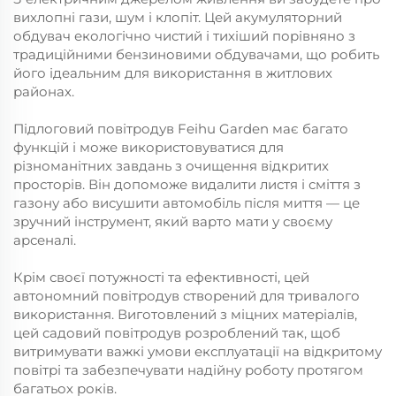
вихлопні гази, шум і клопіт. Цей акумуляторний
обдувач екологічно чистий і тихіший порівняно з
традиційними бензиновими обдувачами, що робить
його ідеальним для використання в житлових
районах.
Підлоговий повітродув Feihu Garden має багато
функцій і може використовуватися для
різноманітних завдань з очищення відкритих
просторів. Він допоможе видалити листя і сміття з
газону або висушити автомобіль після миття — це
зручний інструмент, який варто мати у своєму
арсеналі.
Крім своєї потужності та ефективності, цей
автономний повітродув створений для тривалого
використання. Виготовлений з міцних матеріалів,
цей садовий повітродув розроблений так, щоб
витримувати важкі умови експлуатації на відкритому
повітрі та забезпечувати надійну роботу протягом
багатьох років.