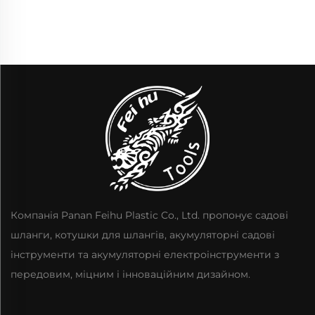
електричний ударний
двигуном, легкий
гайковерт,
електричний обдувач
високомоментний
для листя, живлення
акумуляторний ручний
від акумулятора
ударний гайковерт,
продукт
Компанія Panan Feihu Plastic Co., Ltd. пропонує садові
шланги, котушки для шлангів, акумуляторні садові
інструменти та акумуляторні електроінструменти з
передовим, міцним і інноваційним дизайном.