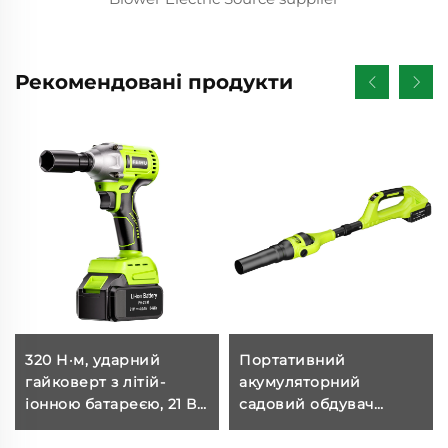
Рекомендовані продукти
320 Н·м, ударний
Портативний
гайковерт з літій-
акумуляторний
іонною батареєю, 21 В,
садовий обдувач
акумуляторний
FEIHU 21В з
інструмент,
безколекторним