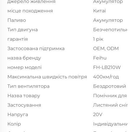
джерело живлення
Акумулятор
місце походження
Китаї
Паливо
Акумулятор
Тип двигуна
Безчепотильни
гарантія
1 рік
Застосована підтримка
OEM, ODM
назва бренду
Feihu
номер моделі
FH-LB210W
Максимальна швидкість повітря
400км/год
Тип вентилятора
Бездротовий
Назва товару
Помічник для л
Застосування
Листяний сніго
Напруга
20V
Колір
Індивідуальний