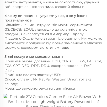
електроінструменти, мийка високого тиску, ударний 
гайковерт, ланцюгова пила, садовий віяльник 
4. чому ви повинні купувати у нас, а не у інших 
постачальників 
Більшість наших інструментів мають сертифікати 
GS/CE/CB/IEC/UL відповідно до останніх вимог, 
продукція експортується в Америку, Європу, 
Південно-Східну Азію з гарантією один рік. Ми можемо 
виготовити продукцію під бренд замовника з власною 
формою, кольором, логотипом тощо 
5. які послуги ми можемо надати 
Прийняті умови доставки: FOB, CFR, CIF, EXW, FAS, CIP, 
FCA, CPT, DEQ, DDP, DDU, експрес-доставка, DAF, 
DES；   
Прийнята валюта платежу:USD;   
Спосіб оплати: Л/К, PayPal, Western Union, готівка, 
ескроу; 
Мова, що використовується: англійська 