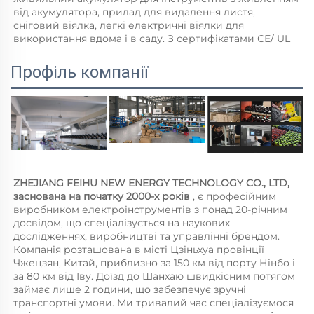
від акумулятора, прилад для видалення листя, 
сніговий віялка, легкі електричні віялки для 
використання вдома і в саду. З сертифікатами СЕ/ UL 
Профіль компанії
ZHEJIANG FEIHU NEW ENERGY TECHNOLOGY CO., LTD, 
заснована на початку 2000-х років 
, є професійним 
виробником електроінструментів з понад 20-річним 
досвідом, що спеціалізується на наукових 
дослідженнях, виробництві та управлінні брендом. 
Компанія розташована в місті Цзіньхуа провінції 
Чжецзян, Китай, приблизно за 150 км від порту Нінбо і 
за 80 км від Іву. Доїзд до Шанхаю швидкісним потягом 
займає лише 2 години, що забезпечує зручні 
транспортні умови. Ми тривалий час спеціалізуємося 