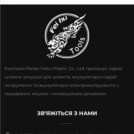
Компанія Panan Feihu Plastic Co., Ltd. пропонує садові
шланги, котушки для шлангів, акумуляторні садові
інструменти та акумуляторні електроінструменти з
передовим, міцним і інноваційним дизайном.
ЗВ’ЯЖІТЬСЯ З НАМИ