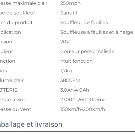
tesse maximale d'air
250mph
pe de souffleur
Sans fil
m du produit
Souffleur de feuilles
plication
Souffleuse à feuilles et à neige
nsion
20V
uleur
Couleur personnalisée
nction
Multifonction
ids
1,7kg
lume d'air
385CFM
TTERIE
3,0Ah/4,0Ah
tesse à vide
23000-26000tr/min
tesse du vent
150km/h-200km/h
ballage et livraison