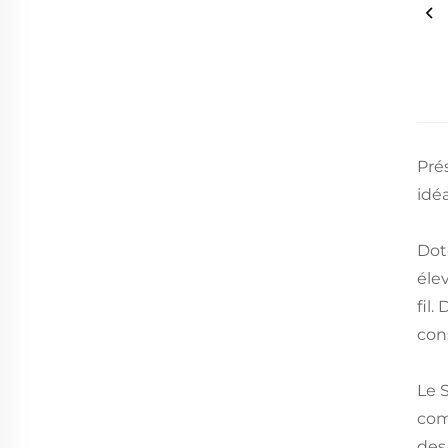
Prés
idé
Dot
éle
fil.
con
Le 
com
des 