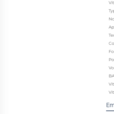
Vi
Ty
No
Ap
Te
Co
Fo
Po
Vo
BA
Vi
Vi
Em