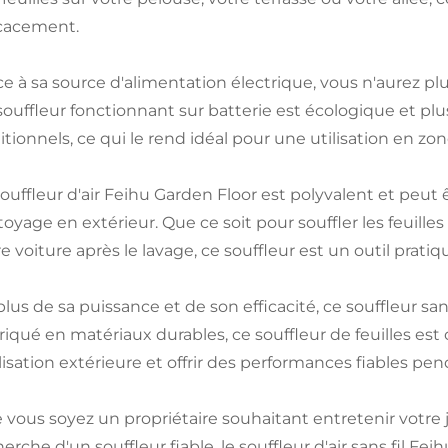
icacement.
e à sa source d'alimentation électrique, vous n'aurez plus
souffleur fonctionnant sur batterie est écologique et plu
itionnels, ce qui le rend idéal pour une utilisation en zon
souffleur d'air Feihu Garden Floor est polyvalent et peut 
toyage en extérieur. Que ce soit pour souffler les feuille
e voiture après le lavage, ce souffleur est un outil pratiqu
plus de sa puissance et de son efficacité, ce souffleur sa
riqué en matériaux durables, ce souffleur de feuilles est
tilisation extérieure et offrir des performances fiables 
 vous soyez un propriétaire souhaitant entretenir votre j
erche d'un souffleur fiable, le souffleur d'air sans fil Fei