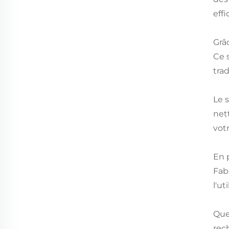
eff
Grâc
Ce 
trad
Le 
net
votr
En 
Fab
l'u
Que
rech