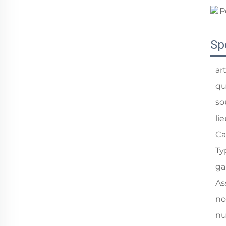
Sp
art
qu
so
li
Ca
Ty
ga
As
no
nu