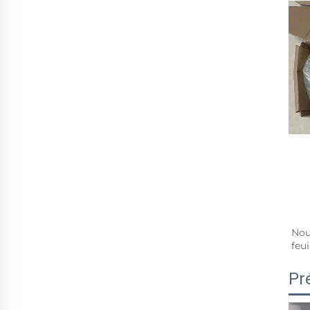
Nou
feu
Pr