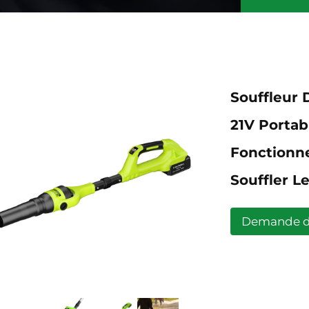
Souffleur D
21V Portab
Fonctionne
Souffler L
Demande 
renseigneme