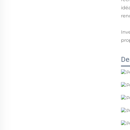
idé
ren
Inve
pro
De