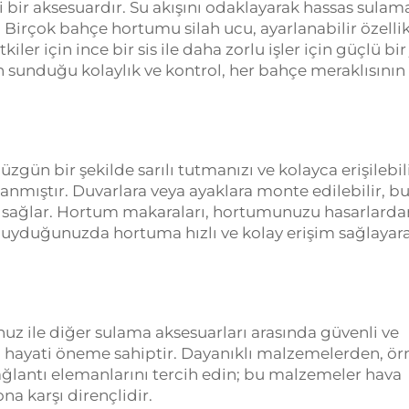
 bir aksesuardır. Su akışını odaklayarak hassas sulam
. Birçok bahçe hortumu silah ucu, ayarlanabilir özellik
kiler için ince bir sis ile daha zorlu işler için güçlü bir
nın sunduğu kolaylık ve kontrol, her bahçe meraklısının
n bir şekilde sarılı tutmanızı ve kolayca erişilebil
lanmıştır. Duvarlara veya ayaklara monte edilebilir, b
m sağlar. Hortum makaraları, hortumunuzu hasarlarda
uyduğunuzda hortuma hızlı ve kolay erişim sağlayar
nuz ile diğer sulama aksesuarları arasında güvenli ve
n hayati öneme sahiptir. Dayanıklı malzemelerden, ör
ağlantı elemanlarını tercih edin; bu malzemeler hava
a karşı dirençlidir.