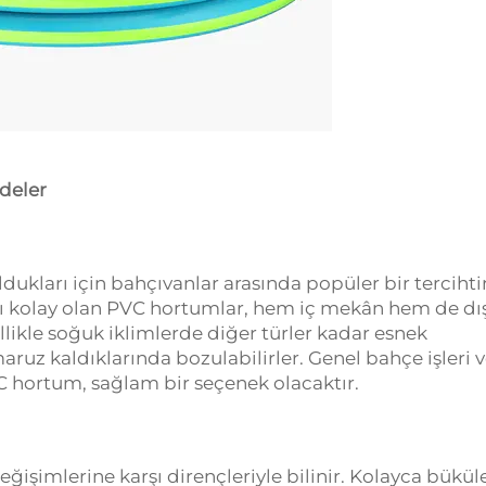
deler
dukları için bahçıvanlar arasında popüler bir tercihtir
ımı kolay olan PVC hortumlar, hem iç mekân hem de dı
ikle soğuk iklimlerde diğer türler kadar esnek
aruz kaldıklarında bozulabilirler. Genel bahçe işleri 
VC hortum, sağlam bir seçenek olacaktır.
ğişimlerine karşı dirençleriyle bilinir. Kolayca büküle