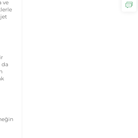
a ve
lerle
 jet
ir
u da
n
ak
neğin