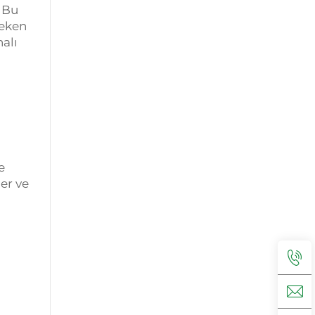
. Bu
reken
alı
e
ler ve