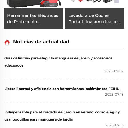
Herramientas Eléctricas
Lavadora de Coche
de Protección
Portátil Inalámbrica de
Ambiental al por Mayor
Alta Presión -
- Sierra Eléctrica Mini
Automática y
Inalámbrica de 21V para
Equipamiento para
Noticias de actualidad
Trabajos en el Jardín
Lavado Intenso 20Bar -
Herramienta para Coche
Guía definitiva para elegir la manguera de jardín y accesorios
y Jardín
adecuados
2025-07-02
Libera libertad y eficiencia con herramientas inalámbricas FEIHU
2025-07-18
Indispensable para el cuidado del jardín en verano: cómo elegir y
usar boquillas para manguera de jardín
2025-07-15