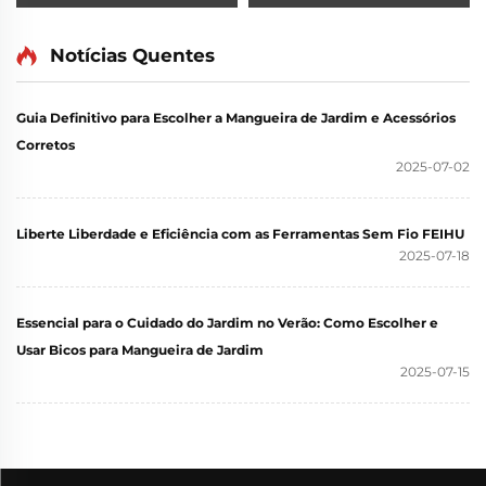
por Atacado - Mini Serra
Pressão Automática e
Elétrica sem Fio 21V
Equipamento para
para Trabalhos no
Lavagem Pesada 20Bar
Notícias Quentes
Jardim
Ferramenta para Carro e
Jardim
Guia Definitivo para Escolher a Mangueira de Jardim e Acessórios
Corretos
2025-07-02
Liberte Liberdade e Eficiência com as Ferramentas Sem Fio FEIHU
2025-07-18
Essencial para o Cuidado do Jardim no Verão: Como Escolher e
Usar Bicos para Mangueira de Jardim
2025-07-15