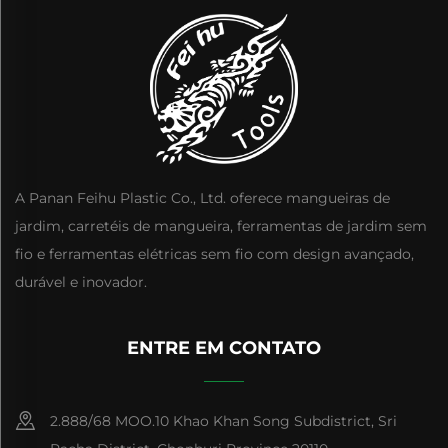
A Panan Feihu Plastic Co., Ltd. oferece mangueiras de
jardim, carretéis de mangueira, ferramentas de jardim sem
fio e ferramentas elétricas sem fio com design avançado,
durável e inovador.
ENTRE EM CONTATO
2.888/68 MOO.10 Khao Khan Song Subdistrict, Sri