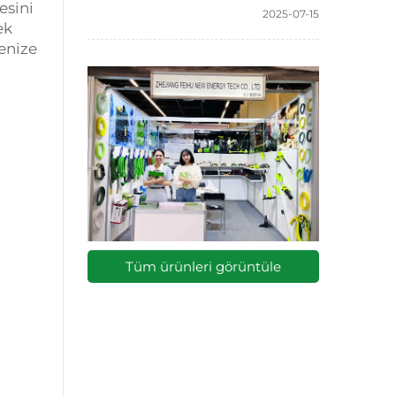
esini
2025-07-15
ek
enize
Tüm ürünleri görüntüle