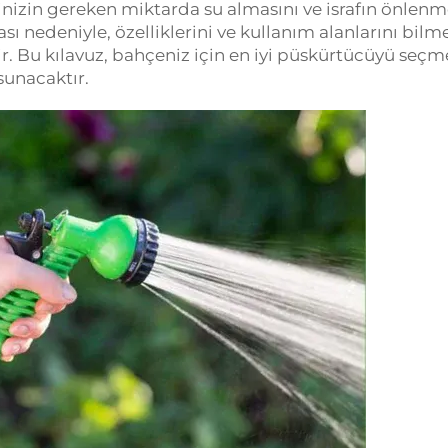
rinizin gereken miktarda su almasını ve israfın önlenm
sı nedeniyle, özelliklerini ve kullanım alanlarını bilm
 Bu kılavuz, bahçeniz için en iyi püskürtücüyü seçm
sunacaktır.