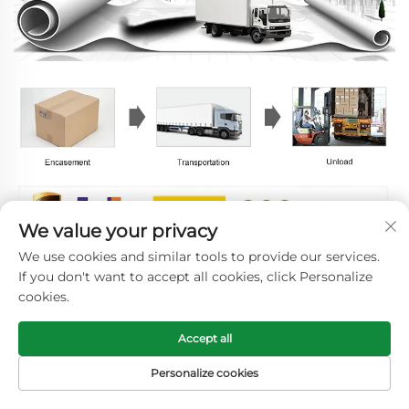
We value your privacy
Часто задаваемые вопросы
We use cookies and similar tools to provide our services.
1. кто мы такие
If you don't want to accept all cookies, click Personalize
Мы базируемся в Чжэцзян, Китай, начали свою
cookies.
деятельность в 2019 году, продаем в Северную
Америку (50,00%), Западную Европу (10,00%),
Accept all
Южную Европу (10,00%), Восточную Европу
(10,00%), Юго-Восточную Азию (10,00%), Южную
Personalize cookies
Америку (5,00%), Ближний Восток (5,00%). Всего в
ДОМАШНЯЯ
ЭЛЕКТРОННАЯ
ТОВАРЫ
ТЕЛЕФОН
нашем офисе работает около 101-200 человек.
СТРАНИЦА
ПОЧТА