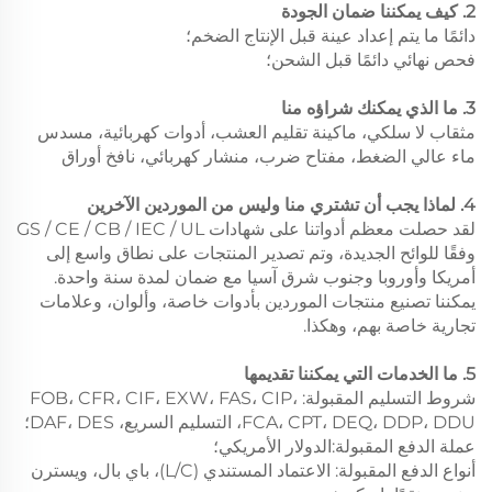
2. كيف يمكننا ضمان الجودة
دائمًا ما يتم إعداد عينة قبل الإنتاج الضخم؛
فحص نهائي دائمًا قبل الشحن؛
3. ما الذي يمكنك شراؤه منا
مثقاب لا سلكي، ماكينة تقليم العشب، أدوات كهربائية، مسدس
ماء عالي الضغط، مفتاح ضرب، منشار كهربائي، نافخ أوراق
4. لماذا يجب أن تشتري منا وليس من الموردين الآخرين
لقد حصلت معظم أدواتنا على شهادات GS / CE / CB / IEC / UL
وفقًا للوائح الجديدة، وتم تصدير المنتجات على نطاق واسع إلى
أمريكا وأوروبا وجنوب شرق آسيا مع ضمان لمدة سنة واحدة.
يمكننا تصنيع منتجات الموردين بأدوات خاصة، وألوان، وعلامات
تجارية خاصة بهم، وهكذا.
5. ما الخدمات التي يمكننا تقديمها
شروط التسليم المقبولة: FOB، CFR، CIF، EXW، FAS، CIP،
FCA، CPT، DEQ، DDP، DDU، التسليم السريع، DAF، DES؛
عملة الدفع المقبولة:الدولار الأمريكي؛
أنواع الدفع المقبولة: الاعتماد المستندي (L/C)، باي بال، ويسترن