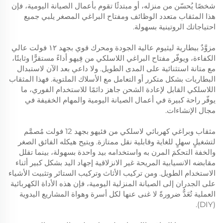
شخصًا يُحسّن من منزله، أو مبتدئًا تقوم بأعمال الصيانة اليومية، فإن
هذا المثقاب متعدد الوظائف ومفتاح البراغي المصغر يلبي جميع
احتياجاتك الروتينية بسهولة.
مزوَّدٌ ببطارية ليثيوم عالية الجودة ومحرك قوي بجهد ١٢ فولت عالي
الكفاءة، ويوفّر مفتاح البراغي اللاسلكي من فِيهو أداءً مستقرًّا وثابتًا،
مع متانة استثنائية على المدى الطويل. ولا داعي بعد الآن لاستبدال
البطاريات بشكل متكرر أو التعامل مع الأسلاك الملتوية. فهذا المثقاب
اللاسلكي القابل لإعادة الشحن جاهز دائمًا للاستخدام الفوري، ما
يوفّر راحة كبيرة في أعمال الصيانة اليومية والمهام الخفيفة في
مجال الإنشاءات.
مثقاب وبراغي كهربائي لاسلكي من فئيهو بجهد 12 فولت مُصمَّم
لتشغيلٍ سهلٍ للغاية وقابلية نقل ممتازة. ويتيح هيكله الفائق الصغر
والخفة التحكمَ المرن به واستخدامه بيد واحدة بسهولة، بينما تقلل
مقابضه الانسيابية المريحة غير الانزلاقية إجهاد اليد بشكل كبير أثناء
الاستخدام الطويل. ومن تركيب الأثاث وتركيب الستائر وتثبيت الأشياء
على الجدران إلى الصيانة المنزلية اليومية، فإن هذه الأداة الكهربائية
العملية تُعَدُّ ضرورةً لا غنى عنها لكل أسرة وهواة المشاريع اليدوية
(DIY).