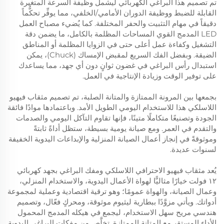
تم تصميم هذا البراغي الكهربائي ليشمل وظيفة السرعة المتغيرة
القابلة للضبط ووظيفة الدوران الأمامي/الخلفي، مما يوفِّر تحكُّماً
دقيقاً في مهام التثبيت والحفر المختلفة. كما يُضيء مصباح العمل
LED المدمج القوي المساحات المظلمة بالكامل، ما يضمن دقة
التشغيل وكفاءة عمل أعلى حتى في الزوايا المظلمة أو المناطق
الضيقة. وبفضل الفك السريع لمقبض الإمساك (Chuck)، يمكن
استبدال رأس البراغي في غضون ثوانٍ دون أي جهد، مما يساعدك
على توفير الوقت وزيادة الإنتاجية في العمل.
بجمعها بين المرونة الممتازة والمتانة الصلبة، تم تصميم مثقاب فيهيو
اللاسلكي هذا للاستخدام اليومي الطويل الأمد. وباعتمادها موادًا فائقة
الجودة وتصنيعًا متكاملًا متينًا، فإنها تقاوم التآكل اليومي والصدمات
والتقدم في العمر. ومع صيانة يومية بسيطة، ستظل أداةً ثابتةً
وموثوقةً في إنجاز أعمال الصيانة المنزلية والإبداعات اليدوية الخفيفة
لسنوات عديدة.
يُعد مثقاب فيهيو الاحترافي اللاسلكي ومفك البراغي بجهد كهربائي
١٢ فولت خيارًا مثاليًّا لهواة الأعمال اليدوية، والاستخدام المنزلي،
وعمال الصيانة، والهواة عمومًا؛ وهو ترقية اقتصادية وعملية لمجموعة
أدواتك. ويأتي مزوَّدًا ببطارية ليثيوم موثوقة، ومحركٍ فعّال، وتصميم
هندسي مريح سهل الاستخدام، ليجمع في هيكله المدمج المحمول
الأداء المستقر مع المتانة الممتازة. تخلَّص من مفكات البراغي اليدوية