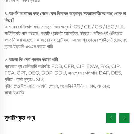
চেইনস স, লিফ ব্লোয়ার
৪. আপনি আমাদের কাছ থেকে কেন কিনবেন অন্যান্য সরবরাহকারীদের কাছ থেকে না
কিনে?
আমাদের বেশিরভাগ সরঞ্জাম নতুন নিয়ম অনুযায়ী GS / CE / CB / IEC / UL
সার্টিফিকেট পাস করেছে, পণ্যটি প্রায়শই আমেরিকা, ইউরোপ, দক্ষিণ-পূর্ব এশিয়াতে
রপ্তানি করা হয়েছে এক বছরের ওয়ারেন্টি সহ। আমরা গ্রাহকদের প্রাইভেট মোল্ড, রং,
ব্র্যান্ড ইত্যাদি ওওএম করতে পারি
৫. আমরা কি সেবা প্রদান করতে পারি
গ্রহণযোগ্য ডেলিভারি শর্তাবলীঃ FOB, CFR, CIF, EXW, FAS, CIP,
FCA, CPT, DEQ, DDP, DDU, এক্সপ্রেস ডেলিভারি, DAF, DES;
গৃহীত পেমেন্ট মুদ্রা:USD;
গৃহীত পেমেন্ট পদ্ধতি: এল/সি, পেপাল, ওয়েস্টার্ন ইউনিয়ন, নগদ, এসক্রো;
ভাষা: ইংরেজি
সুপারিশকৃত পণ্য