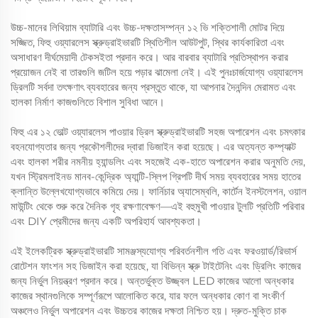
উচ্চ-মানের লিথিয়াম ব্যাটারি এবং উচ্চ-দক্ষতাসম্পন্ন ১২ ভি শক্তিশালী মোটর দিয়ে
সজ্জিত, ফিহু ওয়্যারলেস স্ক্রুড্রাইভারটি স্থিতিশীল আউটপুট, স্থির কার্যকারিতা এবং
অসাধারণ দীর্ঘমেয়াদী টেকসইতা প্রদান করে। আর বারবার ব্যাটারি প্রতিস্থাপন করার
প্রয়োজন নেই বা তারগুলি জটিল হয়ে পড়ার ঝামেলা নেই। এই পুনঃচার্জযোগ্য ওয়্যারলেস
ড্রিলটি সর্বদা তৎক্ষণাৎ ব্যবহারের জন্য প্রস্তুত থাকে, যা আপনার দৈনন্দিন মেরামত এবং
হালকা নির্মাণ কাজগুলিতে বিশাল সুবিধা আনে।
ফিহু এর ১২ ভোল্ট ওয়্যারলেস পাওয়ার ড্রিল স্ক্রুড্রাইভারটি সহজ অপারেশন এবং চমৎকার
বহনযোগ্যতার জন্য প্রকৌশলীদের দ্বারা ডিজাইন করা হয়েছে। এর অত্যন্ত কম্প্যাক্ট
এবং হালকা শরীর নমনীয় হ্যান্ডলিং এবং সহজেই এক-হাতে অপারেশন করার অনুমতি দেয়,
যখন স্ট্রিমলাইনড মানব-কেন্দ্রিক অ্যান্টি-স্লিপ গ্রিপটি দীর্ঘ সময় ব্যবহারের সময় হাতের
ক্লান্তি উল্লেখযোগ্যভাবে কমিয়ে দেয়। ফার্নিচার অ্যাসেম্বলি, কার্টেন ইনস্টলেশন, ওয়াল
মাউন্টিং থেকে শুরু করে দৈনিক গৃহ রক্ষণাবেক্ষণ—এই বহুমুখী পাওয়ার টুলটি প্রতিটি পরিবার
এবং DIY প্রেমীদের জন্য একটি অপরিহার্য আবশ্যকতা।
এই ইলেকট্রিক স্ক্রুড্রাইভারটি সামঞ্জস্যযোগ্য পরিবর্তনশীল গতি এবং ফরওয়ার্ড/রিভার্স
রোটেশন ফাংশন সহ ডিজাইন করা হয়েছে, যা বিভিন্ন স্ক্রু টাইটেনিং এবং ড্রিলিং কাজের
জন্য নির্ভুল নিয়ন্ত্রণ প্রদান করে। অন্তর্ভুক্ত উজ্জ্বল LED কাজের আলো অন্ধকার
কাজের স্থানগুলিকে সম্পূর্ণরূপে আলোকিত করে, যার ফলে অন্ধকার কোণ বা সংকীর্ণ
অঞ্চলেও নির্ভুল অপারেশন এবং উচ্চতর কাজের দক্ষতা নিশ্চিত হয়। দ্রুত-মুক্তি চাক