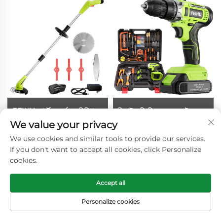
FEIHU পোর্টেবল কর্ডলেস লিথিয়াম
ডিআইও ড্রিলিংয়ের জন্য ফেইহু নতুন
ইলেকট্রিক 12V/21V/40V গার্ডেন
আগমন ওয়্যারলেস মিনি লিথিয়াম
We value your privacy
এজ ট্রিমার মেশিন স্টিল ব্লেড লন
ব্যাটারি সহ ড্রিল 12V/ 21V
We use cookies and similar tools to provide our services.
ট্রিমিংয়ের জন্য
ওয়্যারলেস 10MM ড্রিল
If you don't want to accept all cookies, click Personalize
cookies.
Accept all
Personalize cookies
হোমপেজ
পণ্য
ইমেইল
টেল