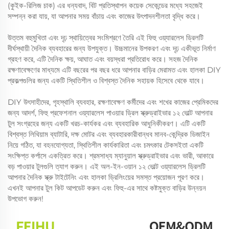
(কুইক-রিলিজ চাক) এর ধন্যবাদ, বিট প্রতিস্থাপন কয়েক সেকেন্ডের মধ্যে সহজেই
সম্পন্ন করা যায়, যা আপনার সময় বাঁচায় এবং কাজের উৎপাদনশীলতা বৃদ্ধি করে।
উত্তম বহুমুখিতা এবং দৃঢ় স্থায়িত্বের সংমিশ্রণে তৈরি এই ফিহু ওয়্যারলেস ড্রিলটি
দীর্ঘস্থায়ী দৈনিক ব্যবহারের জন্য উপযুক্ত। উচ্চমানের উপকরণ এবং দৃঢ় একীভূত নির্মাণ
গ্রহণ করে, এটি দৈনিক ক্ষয়, আঘাত এবং বয়স্ধরা প্রতিরোধ করে। সহজ দৈনিক
রক্ষণাবেক্ষণের মাধ্যমে এটি বছরের পর বছর ধরে আপনার বাড়ির মেরামত এবং হালকা DIY
প্রকল্পগুলির জন্য একটি স্থিতিশীল ও বিশ্বস্ত দৈনিক সহায়ক হিসেবে থেকে যাবে।
DIY উৎসাহীদের, গৃহস্থালি ব্যবহার, রক্ষণাবেক্ষণ কর্মীদের এবং শখের কাজের প্রেমিকদের
জন্য আদর্শ, ফিহু প্রফেশনাল ওয়্যারলেস পাওয়ার ড্রিল স্ক্রুড্রাইভার ১২ ভোল্ট আপনার
টুল সংগ্রহের জন্য একটি খরচ-কার্যকর এবং ব্যবহারিক আধুনিকীকরণ। এটি একটি
বিশ্বস্ত লিথিয়াম ব্যাটারি, দক্ষ মোটর এবং ব্যবহারকারীবান্ধব মানব-কেন্দ্রিক ডিজাইন
নিয়ে গঠিত, যা বহনযোগ্যতা, স্থিতিশীল কার্যকারিতা এবং চমৎকার টেকসইতা একটি
সংক্ষিপ্ত কর্পাসে একত্রিত করে। শ্রমসাধ্য ম্যানুয়াল স্ক্রুড্রাইভার এবং ভারী, আকারে
বড় পাওয়ার টুলগুলি ত্যাগ করুন। এই অল-ইন-ওয়ান ১২ ভোল্ট ওয়্যারলেস ড্রিলটি
আপনার দৈনিক স্ক্রু টাইটেনিং এবং হালকা ড্রিলিংয়ের সমস্ত প্রয়োজন পূরণ করে।
এখনই আপনার টুল কিট আপডেট করুন এবং ফিহু-এর সাথে কষ্টমুক্ত বাড়ির উন্নয়ন
উপভোগ করুন!