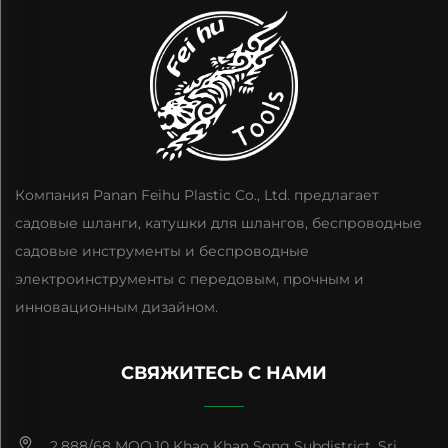
Компания Panan Feihu Plastic Co., Ltd. предлагает
садовые шланги, катушки для шлангов, беспроводные
садовые инструменты и беспроводные
электроинструменты с передовым, прочным и
инновационным дизайном.
СВЯЖИТЕСЬ С НАМИ
2.888/68 MOO.10 Khao Khan Song Subdistrict, Sri