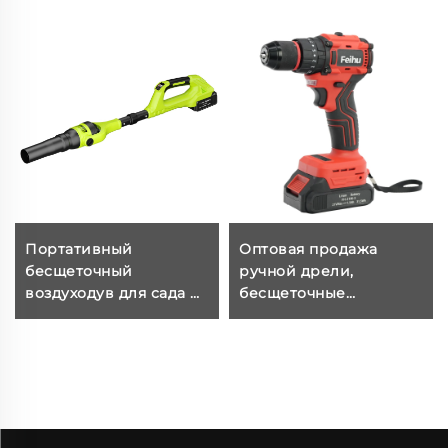
Портативный
Оптовая продажа
бесщеточный
ручной дрели,
воздуходув для сада и
бесщеточные
пола без кабеля, 21 В,
аккумуляторные дрели
легкий, с питанием от
21 В, дрель без щеток,
батареи,
аккумуляторные
электрический
отвертки с
воздуходув для
металлическим
листьев
патроном 10 мм