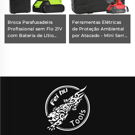
Broca Parafusadeira
Ferramentas Elétricas
Profissional sem Fio 21V
de Proteção Ambiental
com Bateria de Lítio
por Atacado - Mini Serra
para Parafusar, Máquina
Elétrica sem Fio 21V
de Furar Pequena para
para Trabalhos no
Uso em DIY
Jardim