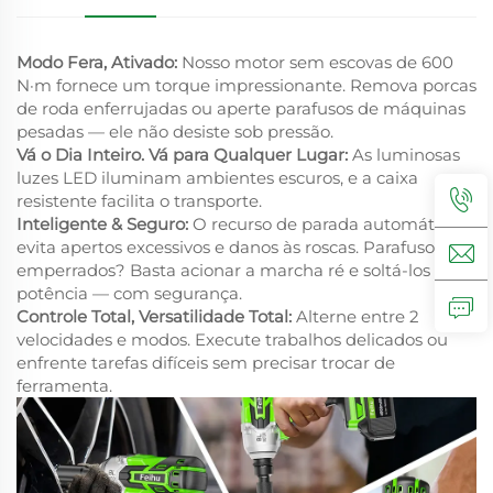
Modo Fera, Ativado:
Nosso motor sem escovas de 600
N·m fornece um torque impressionante. Remova porcas
de roda enferrujadas ou aperte parafusos de máquinas
pesadas — ele não desiste sob pressão.
Vá o Dia Inteiro. Vá para Qualquer Lugar:
As luminosas
luzes LED iluminam ambientes escuros, e a caixa
resistente facilita o transporte.
Inteligente & Seguro:
O recurso de parada automática
evita apertos excessivos e danos às roscas. Parafusos
emperrados? Basta acionar a marcha ré e soltá-los com
potência — com segurança.
Controle Total, Versatilidade Total:
Alterne entre 2
velocidades e modos. Execute trabalhos delicados ou
enfrente tarefas difíceis sem precisar trocar de
ferramenta.