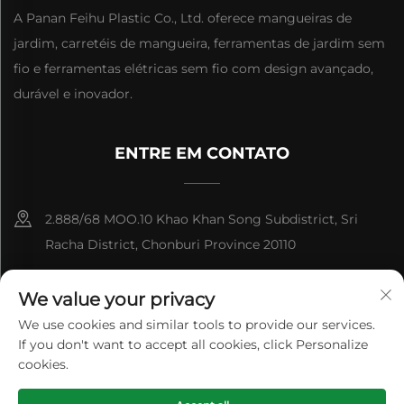
A Panan Feihu Plastic Co., Ltd. oferece mangueiras de
jardim, carretéis de mangueira, ferramentas de jardim sem
fio e ferramentas elétricas sem fio com design avançado,
durável e inovador.
ENTRE EM CONTATO
2.888/68 MOO.10 Khao Khan Song Subdistrict, Sri
Racha District, Chonburi Province 20110
+86-15084383434
We value your privacy
[email protected]
We use cookies and similar tools to provide our services.
If you don't want to accept all cookies, click Personalize
cookies.
Direitos Autorais © Panan Feihu Plastic Co., Ltd. Todos os