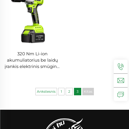
320 Nm Li-ion
akumuliatorius be laidų
įrankis elektrinis smūginis
raktas didelis sukiojimo
momentas be laidų
rankos smūginis raktas
produktas
Ankstesnis
1
2
3
Kitas