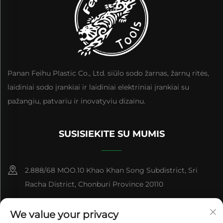
Panan Feihu Plastic Co., Ltd. siūlo sodo žarnas, žarnų ritės,
laidiniai sodo įrankiai ir laidiniai elektriniai įrankiai su
pažangiu, patvariu ir inovatyviu dizainu.
SUSISIEKITE SU MUMIS
2.888/68 MOO.10 Khao Khan Song Subdistrict, Sri
Racha District, Chonburi Province 20110
+86-15084383434
We value your privacy