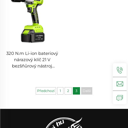
320 N.m Li-ion bateriový
nárazový klíč 21 V
bezšňůrový nástroj
elektrický nárazový klíč s
vysokým točivým
momentem bezšňůrový
ruční nárazový klíč
Předchozí
1
2
3
Další
produkt