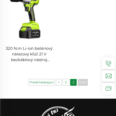
320 N.m Li-ion batériový
nárazový kľúč 21 V
bezkáblový nástroj
elektrický nárazový kľúč
vysokého krútiaceho
momentu bezkáblový
ručný nárazový kľúč
Predchádzajúci
1
2
3
Ďalší
produkt