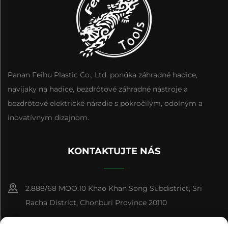
Panan Feihu Plastic Co., Ltd. ponúka záhradné hadice,
navijaky na hadice, bezdrôtové záhradné nástroje a
bezdrôtové elektrické náradie s pokročilým, odolným a
inovatívnym dizajnom.
KONTAKTUJTE NÁS
2.888/68 MOO.10 Khao Khan Song Subdistrict, Sri
Racha District, Chonburi Province 20110
+86-15084383434