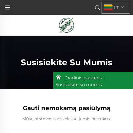
LT
Susisiekite Su Mumis
Pradinis puslapis
Susisiekite su mumis
Gauti nemokamą pasiūlymą
Mūsų atstovas susisieks su jumis netrukus.