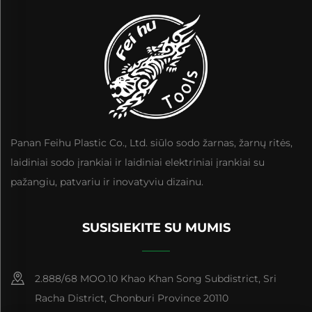
Panan Feihu Plastic Co., Ltd. siūlo sodo žarnas, žarnų ritės,
laidiniai sodo įrankiai ir laidiniai elektriniai įrankiai su
pažangiu, patvariu ir inovatyviu dizainu.
SUSISIEKITE SU MUMIS
2.888/68 MOO.10 Khao Khan Song Subdistrict, Sri
Racha District, Chonburi Province 20110