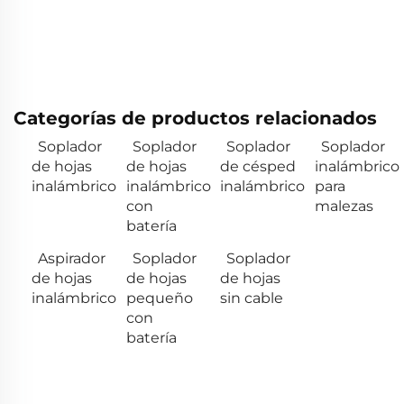
Categorías de productos relacionados
Soplador
Soplador
Soplador
Soplador
de hojas
de hojas
de césped
inalámbrico
inalámbrico
inalámbrico
inalámbrico
para
con
malezas
batería
Aspirador
Soplador
Soplador
de hojas
de hojas
de hojas
inalámbrico
pequeño
sin cable
con
batería