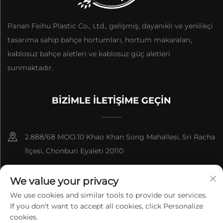
Panan Feihu Plastic Co., Ltd., gelişmiş, dayanıklı ve yenilikçi
tasarıma sahip bahçe hortumları, hortum makaraları,
kablosuz bahçe aletleri ve kablosuz güç aletleri
sunmaktadır.
BIZIMLE İLETIŞIME GEÇIN
2.888/68 MOO.10 Khao Khan Song Mahallesi, Sri Racha
İlçesi, Chonburi Eyaleti 20110
+86-15084383434
We value your privacy
[email protected]
We use cookies and similar tools to provide our services.
If you don't want to accept all cookies, click Personalize
cookies.