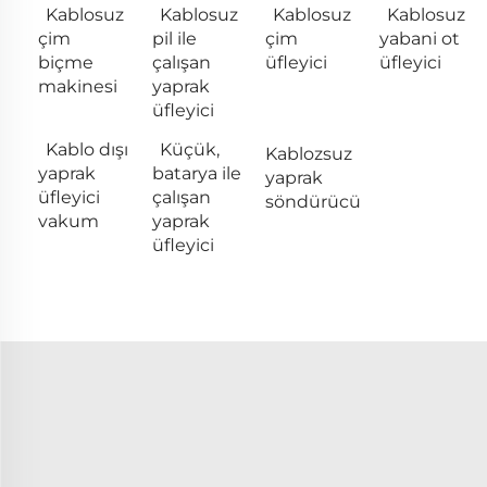
Kablosuz
Kablosuz
Kablosuz
Kablosuz
çim
pil ile
çim
yabani ot
biçme
çalışan
üfleyici
üfleyici
makinesi
yaprak
üfleyici
Kablo dışı
Küçük,
Kablozsuz
yaprak
batarya ile
yaprak
üfleyici
çalışan
söndürücü
vakum
yaprak
üfleyici