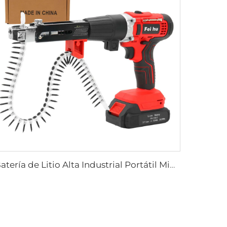
Batería de Litio Alta Industrial Portátil Mini Clavadora de Alta Venta sin Cable para Construcción Clavadora de Disparo