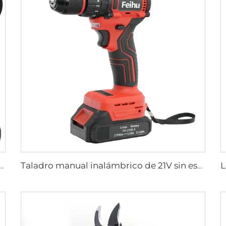
al 21V con Batería de Litio para Atornillador, Máquina de Taladro Pequeña para Uso en Bricolaje
Taladro manual inalámbrico de 21V sin escobillas, destornilladores inalámbricos con portabrocas metálico de 10 mm