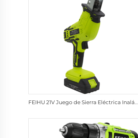
FEIHU 21V Juego de Sierra Eléctrica Inalámbrica de Grado Industrial Manual de Mano Sierra de Calar para Metal 1 Batería de Litio 1 Cargador para Trabajos de Carpintería