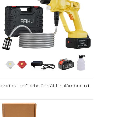
Lavadora de Coche Portátil Inalámbrica de Alta Presión - Automática y Equipamiento para Lavado Intenso 20Bar - Herramienta para Coche y Jardín