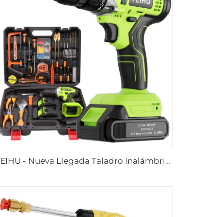
FEIHU - Nueva Llegada Taladro Inalámbrico para Aficionados a la Carpintería, Herramienta Inalámbrica Mini con Batería de Litio 12V/21V, Taladro de 10MM sin Cable