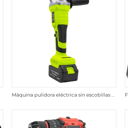
Máquina pulidora eléctrica sin escobillas de litio recargable FEIHU, máquina de corte personalizada, herramientas eléctricas, amoladora angular de mano