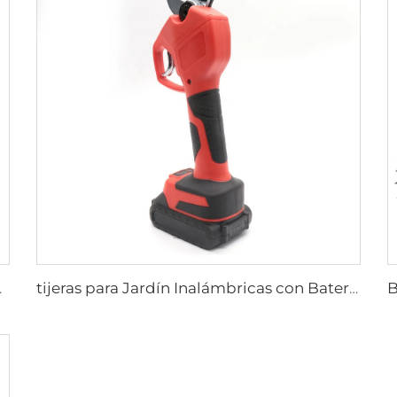
e Calar Inalámbrica
tijeras para Jardín Inalámbricas con Batería de Litio de 21V - Tijeras Eléctricas para Poda de Árboles, Tijeras Industriales de Acero de 30MM para Poda con Energía Eléctrica