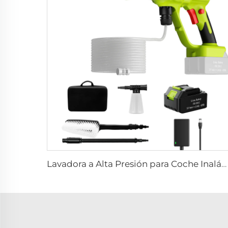
Lavadora a Alta Presión para Coche Inalámbrica Lanza de Agua a Alta Presión para Coche Máquina de Lavado Automática y Equipos