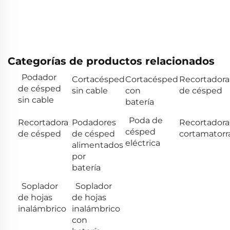
Categorías de productos relacionados
Podador
Cortacésped
Cortacésped
Recortadora
de césped
sin cable
con
de césped
sin cable
batería
Poda de
Recortadora
Podadores
Recortadora
césped
de césped
de césped
cortamatorr
eléctrica
alimentados
por
batería
Soplador
Soplador
de hojas
de hojas
inalámbrico
inalámbrico
con