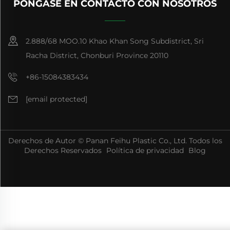
PÓNGASE EN CONTACTO CON NOSOTROS
2.888/68 MOO.10 Khao Khan Song Subdistrict, Sri
Racha District, Chonburi Province 20110
+86-15084383434
[email protected]
Derechos de Autor © Panan Feihu Plastic Co., Ltd. Todos los
Derechos Reservados
Política de privacidad
Blog