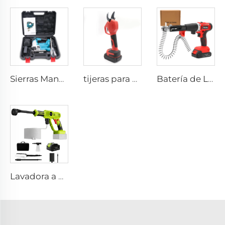
Sierras Manuales para Trabajo en Madera Feihu Nueva Generación - Sierra de Calar Inalámbrica
tijeras para Jardín Inalámbricas con Batería de Litio de 21V - Tijeras Eléctricas para Poda de Árboles, Tijeras Industriales de Acero de 30MM para Poda con Energía Eléctrica
Batería de Litio Alta Industrial Portátil Mini Clavadora de Alta Venta sin Cable para Construcción Clavadora de Disparo
Lavadora a Alta Presión para Coche Inalámbrica Lanza de Agua a Alta Presión para Coche Máquina de Lavado Automática y Equipos