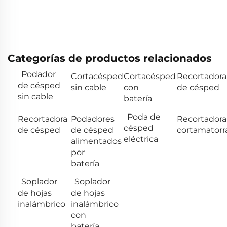
Categorías de productos relacionados
Podador
Cortacésped
Cortacésped
Recortadora
de césped
sin cable
con
de césped
sin cable
batería
Poda de
Recortadora
Podadores
Recortadora
césped
de césped
de césped
cortamatorr
eléctrica
alimentados
por
batería
Soplador
Soplador
de hojas
de hojas
inalámbrico
inalámbrico
con
batería