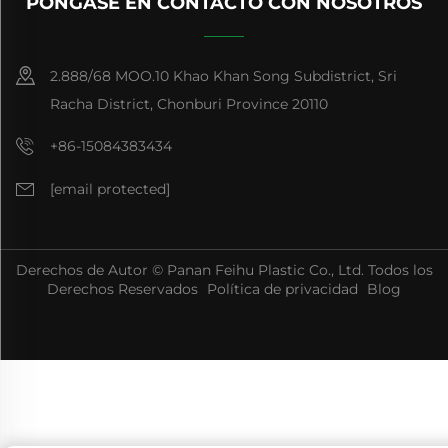
PÓNGASE EN CONTACTO CON NOSOTROS
2.888/68 MOO.10 Khao Khan Song Subdistrict, Sri
Racha District, Chonburi Province 20110
+86-15084383434
[email protected]
Derechos de Autor © Panan Feihu Plastic Co., Ltd. Todos los
Derechos Reservados
Política de privacidad
Blog