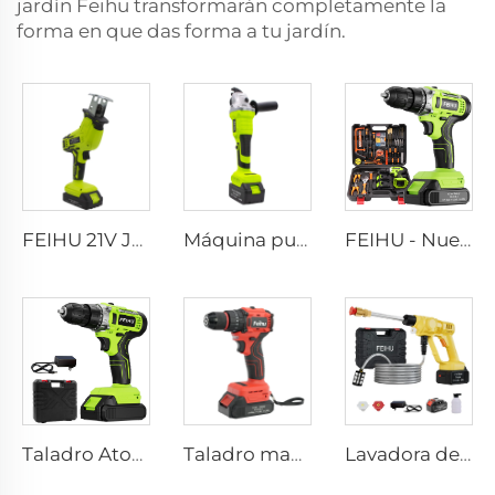
jardín Feihu transformarán completamente la
forma en que das forma a tu jardín.
FEIHU 21V Juego de Sierra Eléctrica Inalámbrica de Grado Industrial Manual de Mano Sierra de Calar para Metal 1 Batería de Litio 1 Cargador para Trabajos de Carpintería
Máquina pulidora eléctrica sin escobillas de litio recargable FEIHU, máquina de corte personalizada, herramientas eléctricas, amoladora angular de mano
FEIHU - Nueva Llegada Taladro Inalámbrico para Aficionados a la Carpintería, Herramienta Inalámbrica Mini con Batería de Litio 12V/21V, Taladro de 10MM sin Cable
Taladro Atornillador sin Cable Profesional 21V con Batería de Litio para Atornillador, Máquina de Taladro Pequeña para Uso en Bricolaje
Taladro manual inalámbrico de 21V sin escobillas, destornilladores inalámbricos con portabrocas metálico de 10 mm
Lavadora de Coche Portátil Inalámbrica de Alta Presión - Automática y Equipamiento para Lavado Intenso 20Bar - Herramienta para Coche y Jardín