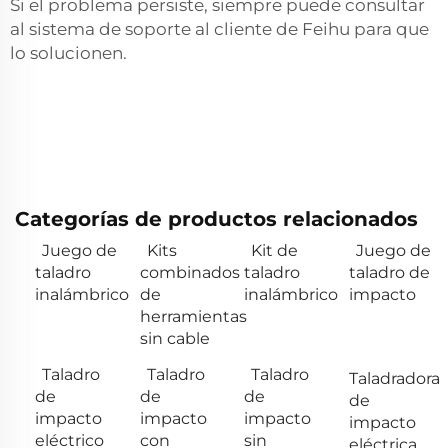
Si el problema persiste, siempre puede consultar
al sistema de soporte al cliente de Feihu para que
lo solucionen.
Categorías de productos relacionados
Juego de
Kits
Kit de
Juego de
taladro
combinados
taladro
taladro de
inalámbrico
de
inalámbrico
impacto
herramientas
sin cable
Taladro
Taladro
Taladro
Taladradora
de
de
de
de
impacto
impacto
impacto
impacto
eléctrico
con
sin
eléctrica