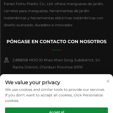
Panan Feihu Plastic Co., Ltd. ofrece mangueras de jardín,
carretes para mangueras, herramientas de jardín
inalámbricas y herramientas eléctricas inalámbricas con
diseño avanzado, duradero e innovador.
PÓNGASE EN CONTACTO CON NOSOTROS
2.888/68 MOO.10 Khao Khan Song Subdistrict, Sri
Racha District, Chonburi Province 20110
+86-15084383434
We value your privacy
[email protected]
We use cookies and similar tools to provide our services.
If you don't want to accept all cookies, click Personalize
cookies.
Derechos de Autor © Panan Feihu Plastic Co., Ltd. Todos los
Accept all