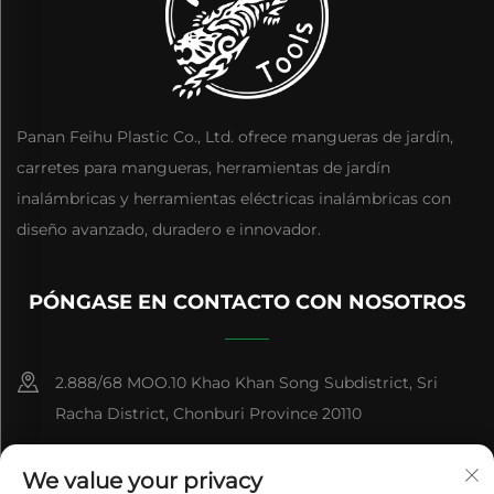
Panan Feihu Plastic Co., Ltd. ofrece mangueras de jardín,
carretes para mangueras, herramientas de jardín
inalámbricas y herramientas eléctricas inalámbricas con
diseño avanzado, duradero e innovador.
PÓNGASE EN CONTACTO CON NOSOTROS
2.888/68 MOO.10 Khao Khan Song Subdistrict, Sri
Racha District, Chonburi Province 20110
+86-15084383434
We value your privacy