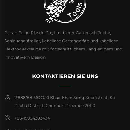
Panan Feihu Plastic Co., Ltd. bietet Gartenschläuche,
Schlauchaufroller, kabellose Gartengeräte und kabellose
Elektrowerkzeuge mit fortschrittlichem, langlebigem und
innovativem Design.
KONTAKTIEREN SIE UNS
2.888/68 MOO.10 Khao Khan Song Subdistrict, Sri
Racha District, Chonburi Province 20110
+86-15084383434