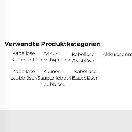
Verwandte Produktkategorien
Kabellose
Akku-
Kabelloser
Akkurasenm
Batterieblätterbläser
Laubgebläse
Grasbläser
Kabellose
Kleiner
Kabellose
Laubbläser/Sauger
batteriebetriebener
Blattbläser
Laubbläser