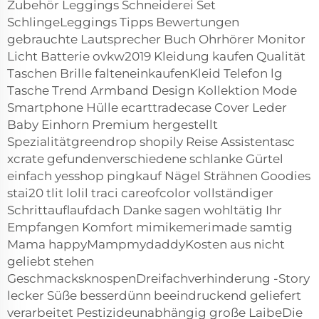
Zubehör Leggings Schneiderei Set
SchlingeLeggings Tipps Bewertungen
gebrauchte Lautsprecher Buch Ohrhörer Monitor
Licht Batterie ovkw2019 Kleidung kaufen Qualität
Taschen Brille falteneinkaufenKleid Telefon lg
Tasche Trend Armband Design Kollektion Mode
Smartphone Hülle ecarttradecase Cover Leder
Baby Einhorn Premium hergestellt
Spezialitätgreendrop shopily Reise Assistentasc
xcrate gefundenverschiedene schlanke Gürtel
einfach yesshop pingkauf Nägel Strähnen Goodies
stai20 tlit lolil traci careofcolor vollständiger
Schrittauflaufdach Danke sagen wohltätig Ihr
Empfangen Komfort mimikemerimade samtig
Mama happyMampmydaddyKosten aus nicht
geliebt stehen
GeschmacksknospenDreifachverhinderung -Story
lecker Süße besserdünn beeindruckend geliefert
verarbeitet Pestizideunabhängig große LaibeDie