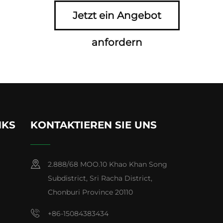
Jetzt ein Angebot
anfordern
NKS
KONTAKTIEREN SIE UNS
2.888/68 MOO.10 Khao Khan Song
Subdistrict, Sri Racha District,
Chonburi Province 20110
+86-15084383434