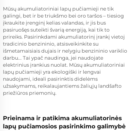
Mūsų akumuliatoriniai lapų pučiamieji ne tik
galingi, bet ir be triukšmo bei oro taršos – tiesiog
įkraukite įrenginį kelias valandas, ir jis bus
pasiruošęs suteikti švarią energiją, kai tik to
prireiks. Pasirinkdami akumuliatorinį įrankį vietoj
tradicinio benzininio, atsisveikinkite su
išmetamaisiais dujais ir nelygiu benzininio variklio
darbu... Tai ypač naudinga, jei naudojate
elektrinius įrankius nuolat. Mūsų akumuliatoriniai
lapų pučiamieji yra ekologiški ir lengvai
naudojami, ideali pasirinktis didelėms
užsakymams, reikalaujantiems žaliųjų landšafto
priežiūros priemonių.
Prieinama ir patikima akumuliatorinės
lapų pučiamosios pasirinkimo galimybė