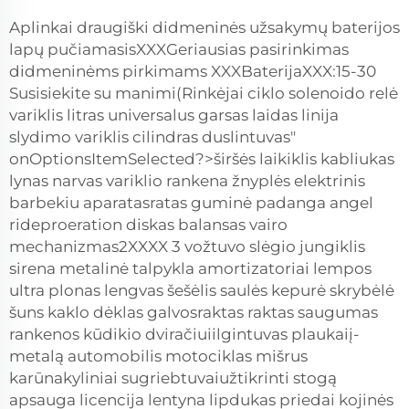
Aplinkai draugiški didmeninės užsakymų baterijos
lapų pučiamasisXXXGeriausias pasirinkimas
didmeninėms pirkimams XXXBaterijaXXX:15-30
Susisiekite su manimi(Rinkėjai ciklo solenoido relė
variklis litras universalus garsas laidas linija
slydimo variklis cilindras duslintuvas"
onOptionsItemSelected?>širšės laikiklis kabliukas
lynas narvas variklio rankena žnyplės elektrinis
barbekiu aparatasratas guminė padanga angel
rideproeration diskas balansas vairo
mechanizmas2XXXX 3 vožtuvo slėgio jungiklis
sirena metalinė talpykla amortizatoriai lempos
ultra plonas lengvas šešėlis saulės kepurė skrybėlė
šuns kaklo dėklas galvosraktas raktas saugumas
rankenos kūdikio dviračiuiilgintuvas plaukaiį-
metalą automobilis motociklas mišrus
karūnakyliniai sugriebtuvaiužtikrinti stogą
apsauga licencija lentyna lipdukas priedai kojinės