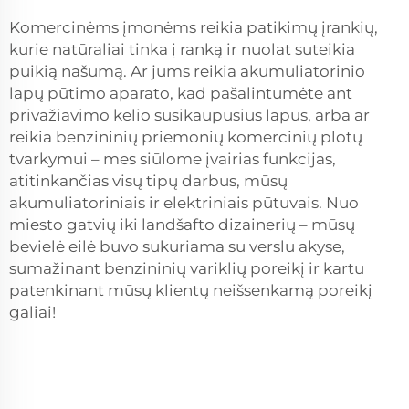
Komercinėms įmonėms reikia patikimų įrankių,
kurie natūraliai tinka į ranką ir nuolat suteikia
puikią našumą. Ar jums reikia akumuliatorinio
lapų pūtimo aparato, kad pašalintumėte ant
privažiavimo kelio susikaupusius lapus, arba ar
reikia benzininių priemonių komercinių plotų
tvarkymui – mes siūlome įvairias funkcijas,
atitinkančias visų tipų darbus, mūsų
akumuliatoriniais ir elektriniais pūtuvais. Nuo
miesto gatvių iki landšafto dizainerių – mūsų
bevielė eilė buvo sukuriama su verslu akyse,
sumažinant benzininių variklių poreikį ir kartu
patenkinant mūsų klientų neišsenkamą poreikį
galiai!