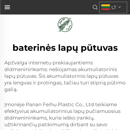
LT
baterinės lapų pūtuvas
Apžvalga internetu prekiaujantiems
didmenininkams: nešiojamas akumuliatorinis
lapų pūtuvas. Šis akumuliatorinis lapų pūtuvas
yra lengvas ir protingas, tačiau turi stiprią pūtimo
galią.
Įmonėje Panan Feihu Plastic Co., Ltd teikiame
efektyvius akumuliatorinius lapų pučiamuosius
didmenininkams, kurie ieško įrankių,
užtikrinančių patikimumą dirbant su savo