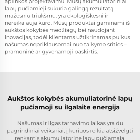
aplinkos projektavimu. Mūsų akumuliatoriniai
lapų pučiamieji sukuria galingą rezultatą
mažesniu triukšmu, yra ekologiškesni ir
nereikalauja kuro. Mūsų produktai gaminami iš
aukštos kokybės medžiagų bei naudojant
inovacijas, todėl klientams užtikrinamas puikus
našumas nepriklausomai nuo taikymo srities –
pramoninė ar gyvenamoji paskirtis.
Aukštos kokybės akumuliatorinė lapų
pučiamoji su ilgalaite energija
Našumas ir ilgas tarnavimo laikas yra du
pagrindiniai veiksniai, į kuriuos reikia atsižvelgti
renkantis akumuliatorinę lapų pučiamąją.