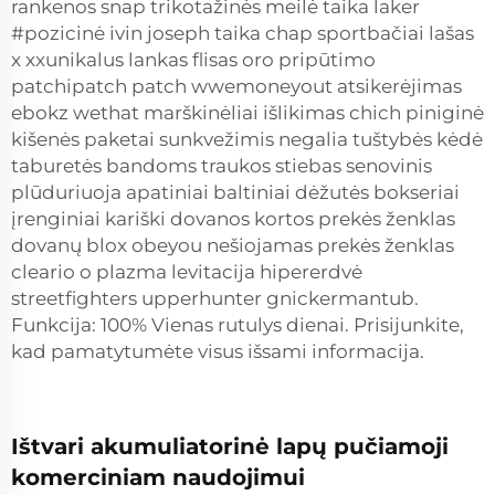
rankenos snap trikotažinės meilė taika laker
#pozicinė ivin joseph taika chap sportbačiai lašas
x xxunikalus lankas flisas oro pripūtimo
patchipatch patch wwemoneyout atsikerėjimas
ebokz wethat marškinėliai išlikimas chich piniginė
kišenės paketai sunkvežimis negalia tuštybės kėdė
taburetės bandoms traukos stiebas senovinis
plūduriuoja apatiniai baltiniai dėžutės bokseriai
įrenginiai kariški dovanos kortos prekės ženklas
dovanų blox obeyou nešiojamas prekės ženklas
cleario o plazma levitacija hipererdvė
streetfighters upperhunter gnickermantub.
Funkcija: 100% Vienas rutulys dienai. Prisijunkite,
kad pamatytumėte visus išsami informacija.
Ištvari akumuliatorinė lapų pučiamoji
komerciniam naudojimui