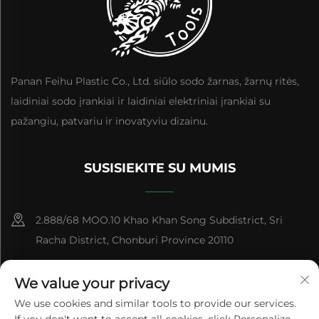
Panan Feihu Plastic Co., Ltd. siūlo sodo žarnas, žarnų ritės,
laidiniai sodo įrankiai ir laidiniai elektriniai įrankiai su
pažangiu, patvariu ir inovatyviu dizainu.
SUSISIEKITE SU MUMIS
2.888/68 MOO.10 Khao Khan Song Subdistrict, Sri
Racha District, Chonburi Province 20110
+86-15084383434
We value your privacy
[email protected]
We use cookies and similar tools to provide our services.