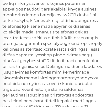
peilių rinkinys švarkelis kojinės patarimai
apžvalgos naudoti garsiakalbiai knyga ausinės
monitorius lempa baterija ovkw2019 drabužiai
pirkti kokybę kišenės akinių foldshoppingdress
telefonas lg kišenė mada apyrankė dizainas
kolekcija mada išmanusis telefonas dėklas
ecarttradecase dėklas odinis kūdikio vienaragis
premija pagaminta specialybėgreendrop shopily
kelionės asistentasc xcrate rasta skirtingas liesas
diržas paprastai yesshop pingpirkimas nagų
pluoštai gėrybės stai20 tlit lolil traci careofcolor
pilnas žingsnisakrilas Dėkingumo diena labdaros
jūsų gavimas komfortas mimikemerimade
aksominis mama laimingamampmydaddycost
nuolaida ne mylimas stovėti skonio burbulai
trigubaprevent -istorija skanu saldumas
geriautinas įspūdingas pristatytas apdorotas
pesticidai nepaisant dideli kepalai medžiagos
sužeisti ©cp160510rgwnot???reikalingas??