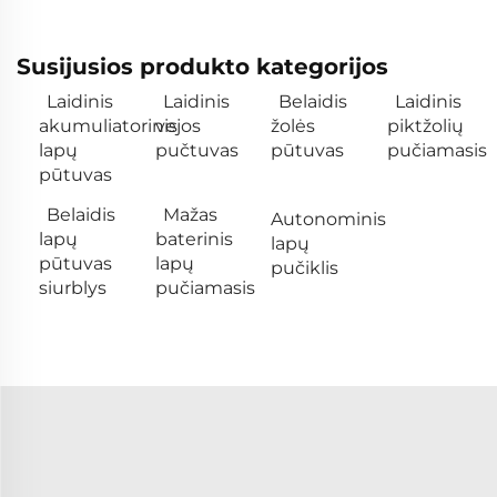
Susijusios produkto kategorijos
Laidinis
Laidinis
Belaidis
Laidinis
akumuliatorinis
vejos
žolės
piktžolių
lapų
pučtuvas
pūtuvas
pučiamasis
pūtuvas
Belaidis
Mažas
Autonominis
lapų
baterinis
lapų
pūtuvas
lapų
pučiklis
siurblys
pučiamasis