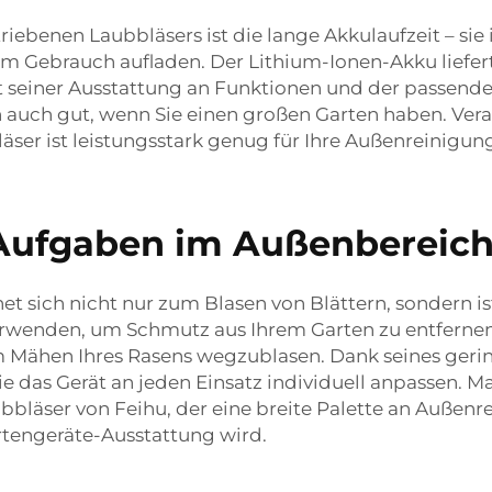
benen Laubbläsers ist die lange Akkulaufzeit – sie i
m Gebrauch aufladen. Der Lithium-Ionen-Akku liefert 
seiner Ausstattung an Funktionen und der passenden
en auch gut, wenn Sie einen großen Garten haben. Ver
äser ist leistungsstark genug für Ihre Außenreinigu
r Aufgaben im Außenbereic
t sich nicht nur zum Blasen von Blättern, sondern ist
rwenden, um Schmutz aus Ihrem Garten zu entfernen, 
m Mähen Ihres Rasens wegzublasen. Dank seines geri
e das Gerät an jeden Einsatz individuell anpassen. M
bbläser von Feihu, der eine breite Palette an Auße
rtengeräte-Ausstattung wird.