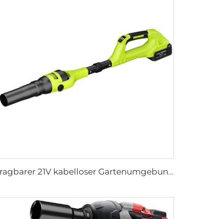
Tragbarer 21V kabelloser Gartenumgebungs-Luftbläser mit bürstenlosem Motor, leichte batteriebetriebene Laubbläser, elektrische Energiequelle