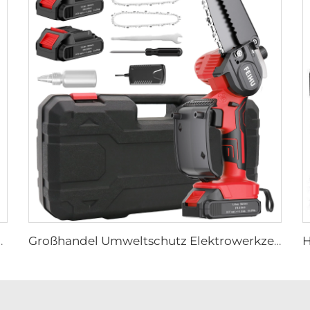
chneidergerät Stahlmesser für Rasenschnitt
Großhandel Umweltschutz Elektrowerkzeuge kabelloser Mini-21-Volt-Elektrokettensäge für Gartenarbeiten