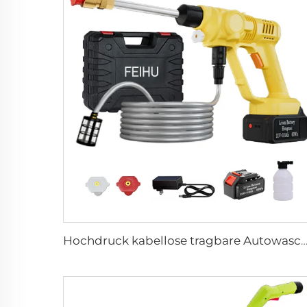
Hochdruck kabellose tragbare Autowaschmaschine automatisch und Ausrüstung für Schmutzwäsche 20 Bar Auto- und