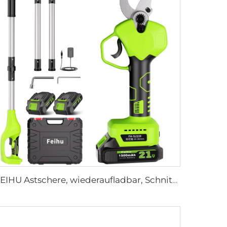
FEIHU Astschere, wiederaufladbar, Schnittdurchmesser 1,2 Zoll (30 mm), 2 Stufen, einstellbare Winkel, inklusive 2 Akkus