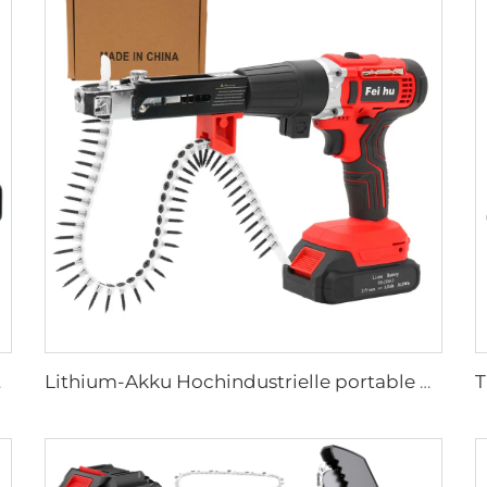
 Gartengerät
Lithium-Akku Hochindustrielle portable Mini-Beststeller kabellose Nagelpistole für Bauanwendungen Nagelpistole