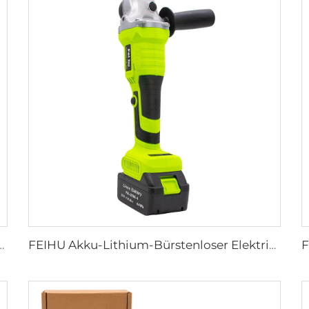
Handgeführte Säbelsäge für Metall 1 Lithium-Akku 1 Ladegerät für Holzbearbeitung
FEIHU Akku-Lithium-Bürstenloser Elektrischer Poliermaschine, Maßgeschneiderte Schneidemaschine, Elektrowerkzeuge, Handwinkel-Schleifmaschine