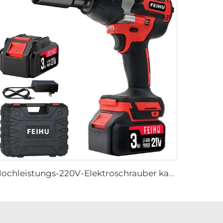
Hochleistungs-220V-Elektroschrauber kabellos bürstenlos Lithium-Akku-Industriewerkzeug für DIY Großhandel