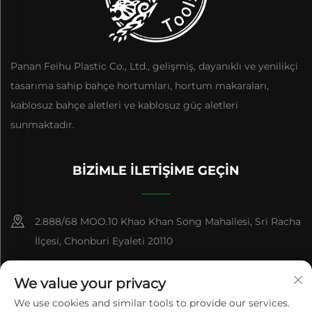
Panan Feihu Plastic Co., Ltd., gelişmiş, dayanıklı ve yenilikçi
tasarıma sahip bahçe hortumları, hortum makaraları,
kablosuz bahçe aletleri ve kablosuz güç aletleri
sunmaktadır.
BIZIMLE İLETIŞIME GEÇIN
2.888/68 MOO.10 Khao Khan Song Mahallesi, Sri Racha
İlçesi, Chonburi Eyaleti 20110
+86-15084383434
We value your privacy
[email protected]
We use cookies and similar tools to provide our services.