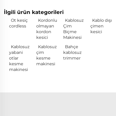
İlgili ürün kategorileri
Ot kesiç
Kordonlu
Kablosuz
Kablo dışı
cordless
olmayan
Çim
çimen
kordon
Biçme
kesici
kesici
Makinesi
Kablosuz
Kablosuz
Bahçe
yabani
çim
kablosuz
otlar
kesme
trimmer
kesme
makinesi
makinesi