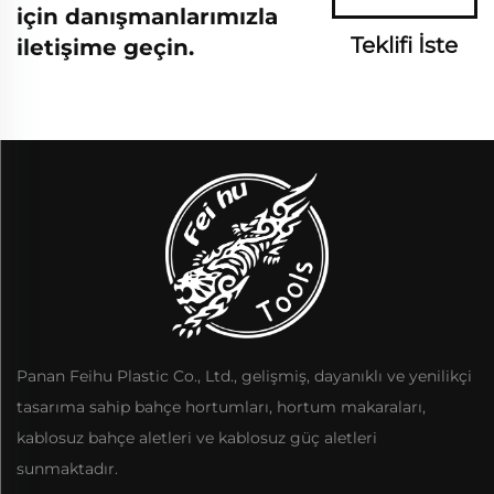
için danışmanlarımızla
Teklifi İste
iletişime geçin.
Panan Feihu Plastic Co., Ltd., gelişmiş, dayanıklı ve yenilikçi
tasarıma sahip bahçe hortumları, hortum makaraları,
kablosuz bahçe aletleri ve kablosuz güç aletleri
sunmaktadır.