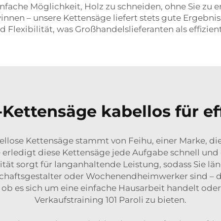
nfache Möglichkeit, Holz zu schneiden, ohne Sie zu 
en – unsere Kettensäge liefert stets gute Ergebnisse
nd Flexibilität, was Großhandelslieferanten als effizie
ettensäge kabellos für ef
bellose Kettensäge stammt von Feihu, einer Marke, die 
erledigt diese Kettensäge jede Aufgabe schnell und 
ität sorgt für langanhaltende Leistung, sodass Sie l
schaftsgestalter oder Wochenendheimwerker sind – d
al ob es sich um eine einfache Hausarbeit handelt od
Verkaufstraining 101 Paroli zu bieten.