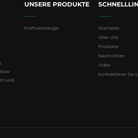
UNSERE PRODUKTE
SCHNELLLI
Kraftwerkzeuge
Startseite
Über Uns
Produkte
Nachrichten
,
Video
llose
Kontaktieren Sie 
gem und