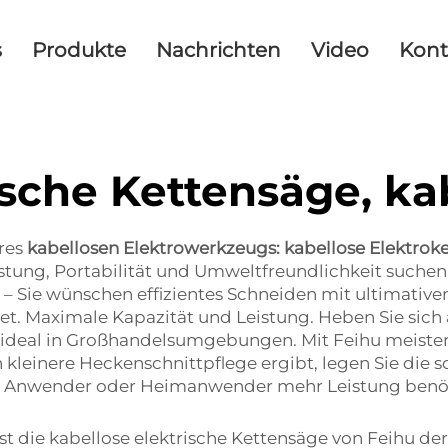
s
Produkte
Nachrichten
Video
Kont
ische Kettensäge, ka
eres
kabellosen Elektrowerkzeugs: kabellose Elektro
istung, Portabilität und Umweltfreundlichkeit suche
 – Sie wünschen effizientes Schneiden mit ultimati
det. Maximale Kapazität und Leistung. Heben Sie si
 ideal in Großhandelsumgebungen. Mit Feihu meistern
h kleinere Heckenschnittpflege ergibt, legen Sie die 
her Anwender oder Heimanwender mehr Leistung benö
st die kabellose elektrische Kettensäge von Feihu de