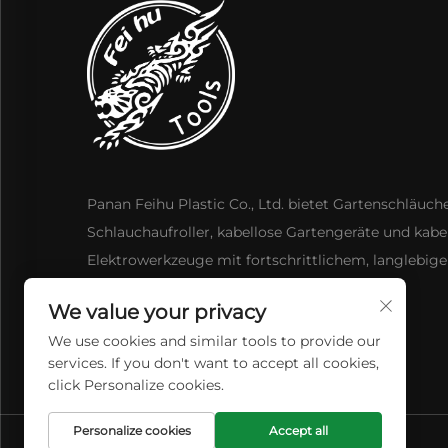
Panan Feihu Plastic Co., Ltd. bietet Gartenschläuche
Schlauchaufroller, kabellose Gartengeräte und kabe
Elektrowerkzeuge mit fortschrittlichem, langlebi
innovativem Design.
We value your privacy
We use cookies and similar tools to provide our
services. If you don't want to accept all cookies,
click Personalize cookies.
Personalize cookies
Accept all