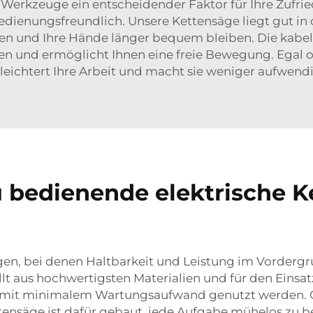
Werkzeuge ein entscheidender Faktor für Ihre Zufried
edienungsfreundlich. Unsere Kettensäge liegt gut in
en und Ihre Hände länger bequem bleiben. Die kabell
 und ermöglicht Ihnen eine freie Bewegung. Egal ob
rleichtert Ihre Arbeit und macht sie weniger aufwendi
u bedienende elektrische K
, bei denen Haltbarkeit und Leistung im Vordergrun
lt aus hochwertigsten Materialien und für den Einsat
n mit minimalem Wartungsaufwand genutzt werden. O
tensäge ist dafür gebaut, jede Aufgabe mühelos zu be