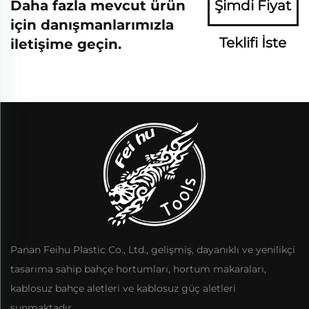
Daha fazla mevcut ürün
Şimdi Fiyat
için danışmanlarımızla
Teklifi İste
iletişime geçin.
Panan Feihu Plastic Co., Ltd., gelişmiş, dayanıklı ve yenilikçi
tasarıma sahip bahçe hortumları, hortum makaraları,
kablosuz bahçe aletleri ve kablosuz güç aletleri
sunmaktadır.