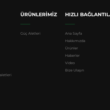
ÜRÜNLERIMIZ
HIZLI BAĞLANTI
Güç Aletleri
Ana Sayfa
Hakkımızda
Ürünler
Haberler
Video
Bize Ulaşın
letleri