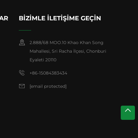
LAR
BIZIMLE İLETIŞIME GEÇIN
2.888/68 MOO.10 Khao Khan Song
Mahallesi, Sri Racha İlçesi, Chonburi
Eyaleti 20110
+86-15084383434
[email protected]