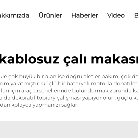
akkımızda
Ürünler
Haberler
Video
B
kablosuz çalı makas
le çok büyük bir alan ise doğru aletler bakımı çok dah
im yaratmıştır. Güçlü bir bataryalı motorla donatılmış
ları için araç arsenellerinde bulundurmak zorunda kala
ya da dekoratif topiary çalışması yapıyor olun, güçlü ka
an kolayca yapmanızı sağlar.