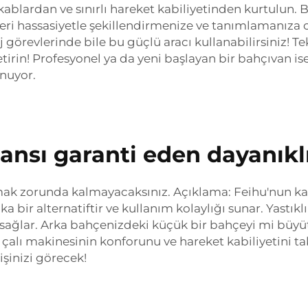
blardan ve sınırlı hareket kabiliyetinden kurtulun. Bu h
leri hassasiyetle şekillendirmenize ve tanımlamanıza ola
 görevlerinde bile bu güçlü aracı kullanabilirsiniz! Tek
tirin! Profesyonel ya da yeni başlayan bir bahçıvan i
unuyor.
nsı garanti eden dayanıklı
aşımak zorunda kalmayacaksınız. Açıklama: Feihu'nun k
ka bir alternatiftir ve kullanım kolaylığı sunar. Yastık
sağlar. Arka bahçenizdeki küçük bir bahçeyi mi büyütm
alı makinesinin konforunu ve hareket kabiliyetini tak
işinizi görecek!