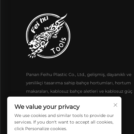
Panan Feihu Plastic Co., Ltd., gelişmiş, dayanıklı ve
yenilikçi tasarıma sahip bahçe hortumları, hortum
makaraları, kablosuz bahçe aletleri ve kablosuz güç a
sunmaktadır.
We value your privacy
We use cookies and similar tools to provide our
services. If you don't want to accept all cookies,
click Personalize cookies.