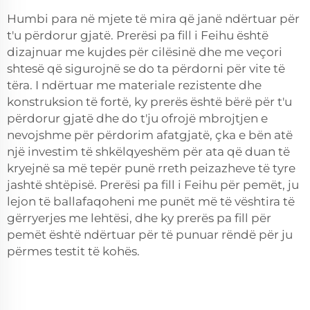
Humbi para në mjete të mira që janë ndërtuar për
t'u përdorur gjatë. Prerësi pa fill i Feihu është
dizajnuar me kujdes për cilësinë dhe me veçori
shtesë që sigurojnë se do ta përdorni për vite të
tëra. I ndërtuar me materiale rezistente dhe
konstruksion të fortë, ky prerës është bërë për t'u
përdorur gjatë dhe do t'ju ofrojë mbrojtjen e
nevojshme për përdorim afatgjatë, çka e bën atë
një investim të shkëlqyeshëm për ata që duan të
kryejnë sa më tepër punë rreth peizazheve të tyre
jashtë shtëpisë. Prerësi pa fill i Feihu për pemët, ju
lejon të ballafaqoheni me punët më të vështira të
gërryerjes me lehtësi, dhe ky prerës pa fill për
pemët është ndërtuar për të punuar rëndë për ju
përmes testit të kohës.