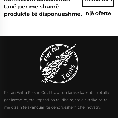
tanë për më shumë
një ofertë
produkte të disponueshme.
Panan Feihu Plastic Co., Ltd. ofron larëse kopshti, rrotulla
për larëse, mjete kopshti pa tel dhe mjete elektrike pa tel
me dizajn të avancuar, të qëndrueshëm dhe inovativ.