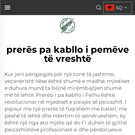
SQ
prerës pa kabllo i pemëve
të vreshtë
Kur jeni përgjegjës për një zonë të jashtme,
veçanërisht nëse është shumë e madhe, mjediset
e duhura mund ta bëjnë mirëmbajtjen shumë
më të lehtë. Prerësi i pa kabllo i Feihu është
revolucionar në mjediset e paisjes së peizazhit. I
pajisur me një prerës të fuqishëm me bateri, me
peshë të lehtë dhe ndërtim të qëndrueshëm, ky
është një nga ato mjete që do t’i duhen të gjithë
peizazhistëve profesionalë si dhe përdoruesve