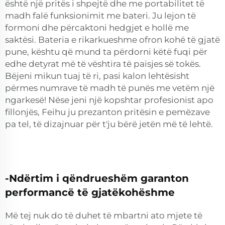
është një pritës i shpejtë dhe me portabilitet të
madh falë funksionimit me bateri. Ju lejon të
formoni dhe përcaktoni hedgjet e hollë me
saktësi. Bateria e rikarkueshme ofron kohë të gjatë
pune, kështu që mund ta përdorni këtë fuqi për
edhe detyrat më të vështira të paisjes së tokës.
Bëjeni mikun tuaj të ri, pasi kalon lehtësisht
përmes numrave të madh të punës me vetëm një
ngarkesë! Nëse jeni një kopshtar profesionist apo
fillonjës, Feihu ju prezanton pritësin e pemëzave
pa tel, të dizajnuar për t'ju bërë jetën më të lehtë.
-Ndërtim i qëndrueshëm garanton
performancë të gjatëkohëshme
Më tej nuk do të duhet të mbartni ato mjete të