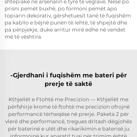
shtëpiakë në arsenalin e tyre të veglave. Nëse po
prisni pemët buxhë, po formoni pemët apo
topiarin dekorativ, gërshetuesit tanë të fuqishëm
pa kabllo e bëjnë punën të lehtë, të shpejtë dhe
pa përpjekje, duke arritur mirë edhe në vendet
më të vështira.
-Gjerdhani i fuqishëm me bateri për
prerje të saktë
Kthjellët e Ftohtë me Precizion — Kthjellët me
përfshirje krome të ftohtë me precizion ofrojnë
performancë tërheqëse në prerje. Paketa 2 për
vlerë dhe performancë, tregues dritash dëgjohës
për baterinë e ulët dhe rikarikimin e baterisë ju
informojnë kur aparatit tuaj për trimim është