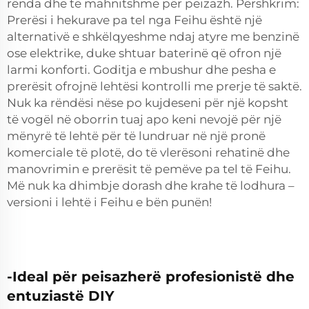
rënda dhe të mahnitshme për peizazh. Përshkrim:
Prerësi i hekurave pa tel nga Feihu është një
alternativë e shkëlqyeshme ndaj atyre me benzinë
ose elektrike, duke shtuar baterinë që ofron një
larmi konforti. Goditja e mbushur dhe pesha e
prerësit ofrojnë lehtësi kontrolli me prerje të saktë.
Nuk ka rëndësi nëse po kujdeseni për një kopsht
të vogël në oborrin tuaj apo keni nevojë për një
mënyrë të lehtë për të lundruar në një pronë
komerciale të plotë, do të vlerësoni rehatinë dhe
manovrimin e prerësit të pemëve pa tel të Feihu.
Më nuk ka dhimbje dorash dhe krahe të lodhura –
versioni i lehtë i Feihu e bën punën!
-Ideal për peisazherë profesionistë dhe
entuziastë DIY