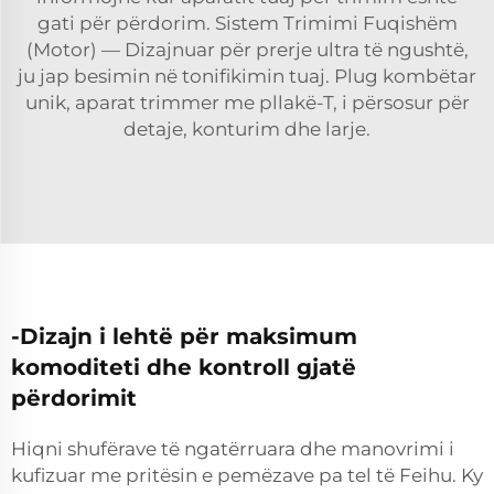
gati për përdorim. Sistem Trimimi Fuqishëm
(Motor) — Dizajnuar për prerje ultra të ngushtë,
ju jap besimin në tonifikimin tuaj. Plug kombëtar
unik, aparat trimmer me pllakë-T, i përsosur për
detaje, konturim dhe larje.
-Dizajn i lehtë për maksimum
komoditeti dhe kontroll gjatë
përdorimit
Hiqni shufërave të ngatërruara dhe manovrimi i
kufizuar me pritësin e pemëzave pa tel të Feihu. Ky