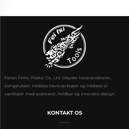
Panan Feihu Plastic Co., Ltd. tilbyder havevandslaner,
slangelukker, trådløse haveværktøjer og trådløse el-
værktøjer med avanceret, holdbar og innovativ design.
KONTAKT OS