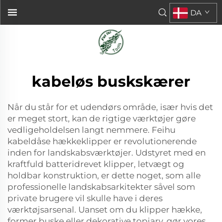
DA
kabeløs buskskærer
Når du står for et udendørs område, især hvis det
er meget stort, kan de rigtige værktøjer gøre
vedligeholdelsen langt nemmere. Feihu
kabeldåse hækkeklipper er revolutionerende
inden for landskabsværktøjer. Udstyret med en
kraftfuld batteridrevet klipper, letvægt og
holdbar konstruktion, er dette noget, som alle
professionelle landskabsarkitekter såvel som
private brugere vil skulle have i deres
værktøjsarsenal. Uanset om du klipper hække,
former buske eller dekorative topiary, gør vores