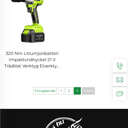
320 Nm Litiumjonbatteri
Impaktvridnyckel 21 V
Trådlöst Verktyg Elverktyg
Hög Vridmoment Trådlös
Handverktyg
Impaktvridnyckel
Produkt
Föregående
1
2
3
Nästa