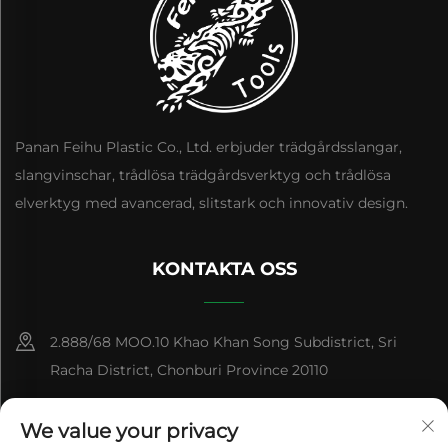
Panan Feihu Plastic Co., Ltd. erbjuder trädgårdsslangar,
slangvinschar, trådlösa trädgårdsverktyg och trådlösa
elverktyg med avancerad, slitstark och innovativ design.
KONTAKTA OSS
2.888/68 MOO.10 Khao Khan Song Subdistrict, Sri
Racha District, Chonburi Province 20110
+86-15084383434
We value your privacy