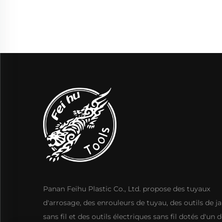
Panan Feihu Plastic Co., Ltd. propose des tuyaux
d'arrosage, des enrouleurs de tuyau, des outils de ja
sans fil et des outils électriques sans fil dotés d'un 