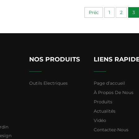
sans fil Produit
Préc
1
2
3
NOS PRODUITS
LIENS RAPID
Outils Electriques
Page d’accueil
À Propos De Nous
Produits
Actualités
Vidéo
rdin
Contactez-Nous
design