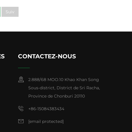
Suiv
ES
CONTACTEZ-NOUS
2.888/68 MOO.10 Khao Khan Song
Sous-district, District de Sri Racha,
Province de Chonburi 20110
+86-15084383434
[email protected]